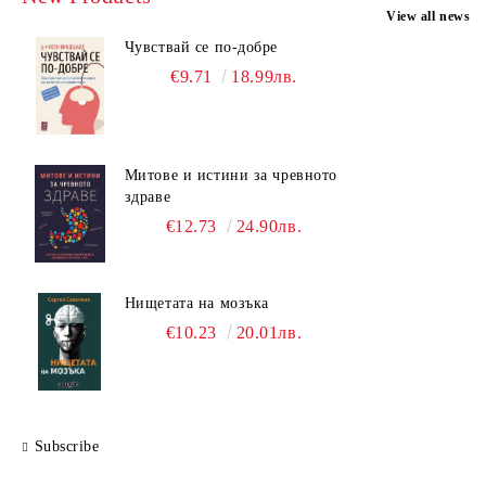
View all news
Чувствай се по-добре
€9.71
18.99лв.
Митове и истини за чревното
здраве
€12.73
24.90лв.
Нищетата на мозъка
€10.23
20.01лв.
Subscribe