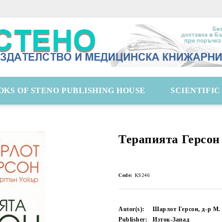
OKS OF STENO PUBLISHING HOUSE
SCIENTIFI
Терапията Герсон
Code:
KS246
Autor(s):
Шарлот Герсон, д-р М.
Publisher:
Изток-Запад