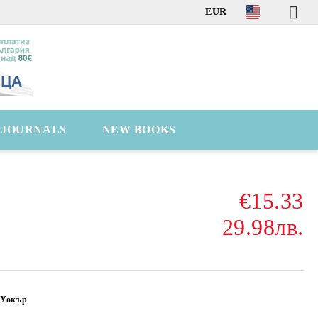
EUR
C JOURNALS
NEW BOOKS
€15.33
29.98лв.
 Уокър