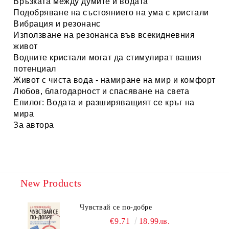
Връзката между думите и
вода
та
Подобряване на състоянието на ума с кристали
Вибрация и резонанс
Използване на резонанса във всекидневния
живот
Водните кристали могат да стимулират вашия
потенциал
Живот с чиста
вода
- намиране на мир и комфорт
Любов, благодарност и спасяване на света
Епилог:
Вода
та
и разширяващият се кръг на
мира
За автора
New Products
Чувствай се по-добре
€9.71
18.99лв.