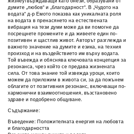
жизнеутвърждаващи като онези, образувани от
думите „любов“ и „благодарност“. В „Чудото на
водата“ д-р Емото показва как уникалната роля
на водата в пренасянето на естествената
вибрация на тези думи може да ви помогне да
посрещнете промените и да живеете един по-
позитивен и щастлив живот. Авторът разглежда и
важното значение на думите и езика, на техния
произход и на въздействието им върху водата.
Той въвежда и обяснява ключовата концепция за
резонанса, чрез който се предава жизнената
сила. От това знание той извежда уроци, които
можем да приложим в живота си, за да пожънем
облагите от позитивния резонанс, включващи по-
хармонични взаимоотношения, възстановено
здраве и подобрено общуване.
Съдържание:
Въведение: Положителната енергия на любовта
и благодарността