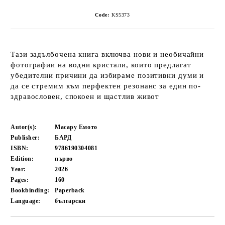
Code:
KS5373
Тази задълбочена книга включва нови и необичайни
фотографии на водни кристали, които предлагат
убедителни причини да избираме позитивни думи и
да се стремим към перфектен резонанс за един по-
здравословен, спокоен и щастлив живот
Autor(s):
Масару Емото
Publisher:
БАРД
ISBN:
9786190304081
Edition:
първо
Year:
2026
Pages:
160
Bookbinding:
Paperback
Language:
български