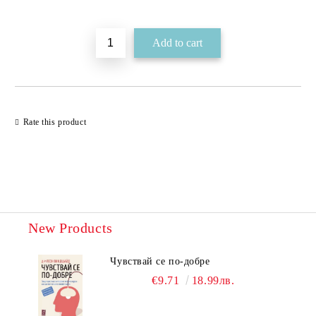
Add to wishlist
Rate this product
New Products
Чувствай се по-добре
€9.71
18.99лв.