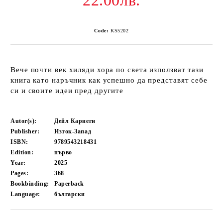
22.00лв.
Code:
KS5202
Вече почти век хиляди хора по света използват тази
книга като наръчник как успешно да представят себе
си и своите идеи пред другите
Autor(s):
Дейл Карнеги
Publisher:
Изток-Запад
ISBN:
9789543218431
Edition:
първо
Year:
2025
Pages:
368
Bookbinding:
Paperback
Language:
български