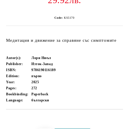
29.92лв.
Code:
KS5170
Медитация и движение за справяне със симптомите
Autor(s):
Лори Нюъл
Publisher:
Изток-Запад
ISBN:
9786190116189
Edition:
първо
Year:
2025
Pages:
272
Bookbinding:
Paperback
Language:
български
Add to wishlist