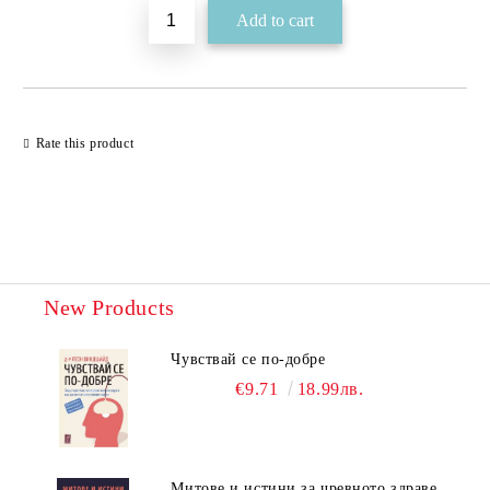
Rate this product
New Products
Чувствай се по-добре
€9.71
18.99лв.
Митове и истини за чревното здраве