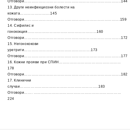
Отговори……………………………………………………………………..144
13. Други неинфекциозни болести на
кожата…………………….145
Отговори…………………………………………………………………….159
14. Сифилис и
гонококция…………………………………………………160
Отговори……………………………………………………………………..172
15. Негонококови
уретрити……………………………………………….173
Отговори……………………………………………………………………..177
16. Кожни прояви при СПИН……………………………………………
178
Отговори……………………………………………………………………..182
17. Клинични
случаи………………………………………………………..183
Отговори……. ………………………………………………………………
224