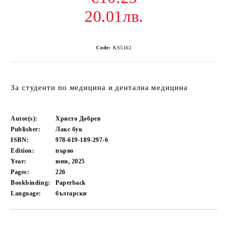
20.01лв.
Code:
KS5162
За студенти по медицина и дентална медицина
Autor(s):
Христо Добрев
Publisher:
Лакс бук
ISBN:
978-619-189-297-6
Edition:
първо
Year:
юни, 2025
Pages:
226
Bookbinding:
Paperback
Language:
български
Add to wishlist