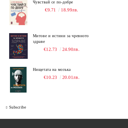
Чувствай се по-добре
€9.71
18.99лв.
Митове и истини за чревното
здраве
€12.73
24.90лв.
Нищетата на мозъка
€10.23
20.01лв.
Subscribe