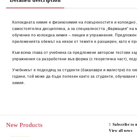
Detailed description
Колоидната химия е физикохимия на повърхностите и колоидно д
самостоятелна дисциплина, а за специалността „Фармация” на м
обучение по колоидна химия – лекции и упражнения. Предложени
приложенията обемът на някои от темите е разширен, като е п
Към всяка глава от учебника са предложени авторски тестови з
упражнения са разработени във форма (с теоретична част), по
Учебникът е подходящ за студенти (бакалаври и магистри) по х
години, той може да бъде полезен както за студенти, обучавани
химия.
New Products
Subscribe to 
View all news