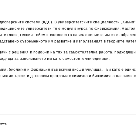
исперсните системи (КДС). В университетските специалности „Химия” 
едицинските университети тя е модул в курса по физикохимия. Насто
те глави, техният обем и сложността на изложението им са съобразен
редставено съвременното им развитие и използваният в теориите мат
адачи с решения и подобни на тях за самостоятелна работа, подходящи
дходяща за използването им като самостоятелни единици.
имия, биология и фармация във всички висши училища. Тъй като е един
 в магистърски и докторски програми с химична и биохимична насоченос
news