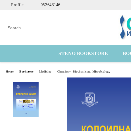
Profile
052643146
STENO BOOKSTORE
BO
Home
Bookstore
Medicine
Chemistry, Biochemistry, Microbiology