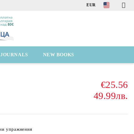
EUR
C JOURNALS
NEW BOOKS
€25.56
49.99лв.
рни упражнения