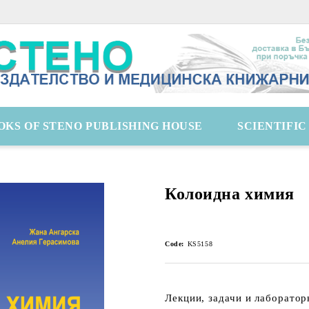
OKS OF STENO PUBLISHING HOUSE
SCIENTIFI
Колоидна химия
Code:
KS5158
Лекции, задачи и лаборато