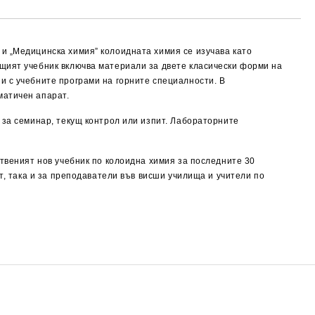
и „Медицинска химия” колоидната химия се изучава като
ящият учебник включва материали за двете класически форми на
и с учебните програми на горните специалности. В
ематичен апарат.
 за семинар, текущ контрол или изпит. Лабораторните
ственият нов учебник по колоидна химия за последните 30
т, така и за преподаватели във висши училища и учители по