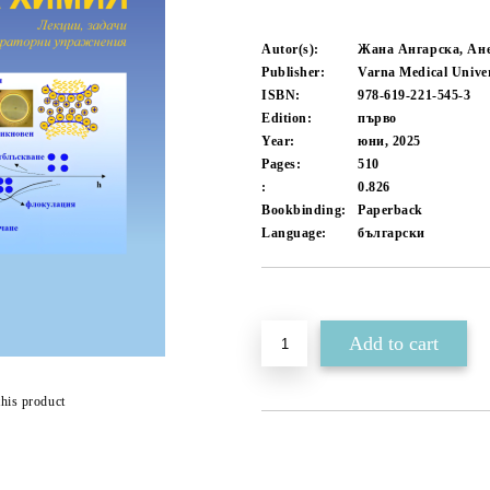
Autor(s):
Жана Ангарска, Ан
Publisher:
Varna Medical Univer
ISBN:
978-619-221-545-3
Edition:
първо
Year:
юни, 2025
Pages:
510
:
0.826
Bookbinding:
Paperback
Language:
български
Add to wishlist
this product