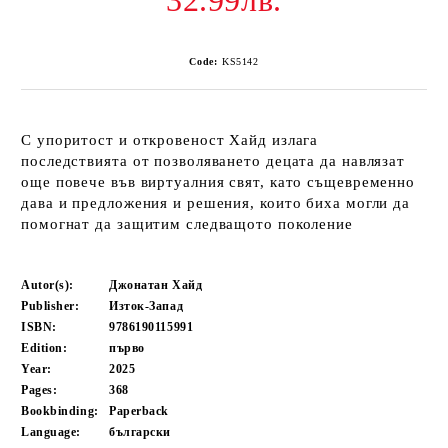
32.99лв.
Code:
KS5142
С упоритост и откровеност Хайд излага
последствията от позволяването децата да навлязат
още повече във виртуалния свят, като същевременно
дава и предложения и решения, които биха могли да
помогнат да защитим следващото поколение
Autor(s):
Джонатан Хайд
Publisher:
Изток-Запад
ISBN:
9786190115991
Edition:
първо
Year:
2025
Pages:
368
Bookbinding:
Paperback
Language:
български