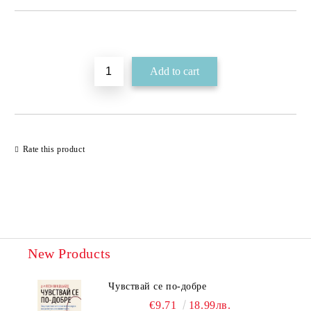
Add to wishlist
Rate this product
New Products
Чувствай се по-добре
€9.71
18.99лв.