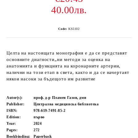
40.00лв.
Code:
KS5102
Целта на настоящата монография е да се представят
основните диагности„ни методи за оценка на
анатомията и функцията на коронарните артерии,
налични на този етап в света, както и да се начертаят
някои насоки за бъдещото им развитие
Autor(s):
проф. д-р Пламен Газов, дмн
Publisher:
Централна медицинска библиотека
ISBN:
978-619-7491-85-2
Edition:
първо
Year:
2024
Pages:
272
Bookbinding:
Paperback