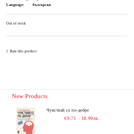
Language:
български
Out of stock
Add to wishlist
Rate this product
New Products
Чувствай се по-добре
€9.71
18.99лв.