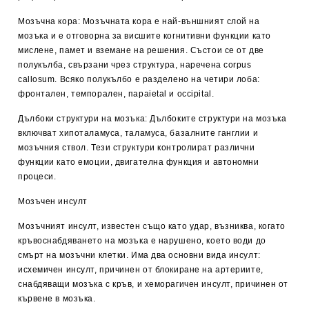
Мозъчна кора: Мозъчната кора е най-външният слой на
мозъка и е отговорна за висшите когнитивни функции като
мислене, памет и вземане на решения. Състои се от две
полукълба, свързани чрез структура, наречена corpus
callosum. Всяко полукълбо е разделено на четири лоба:
фронтален, темпорален, параietal и occipital.
Дълбоки структури на мозъка: Дълбоките структури на мозъка
включват хипоталамуса, таламуса, базалните ганглии и
мозъчния ствол. Тези структури контролират различни
функции като емоции, двигателна функция и автономни
процеси.
Мозъчен инсулт
Мозъчният инсулт, известен също като удар, възниква, когато
кръвоснабдяването на мозъка е нарушено, което води до
смърт на мозъчни клетки. Има два основни вида инсулт:
исхемичен инсулт, причинен от блокиране на артериите,
снабдяващи мозъка с кръв, и хеморагичен инсулт, причинен от
кървене в мозъка.