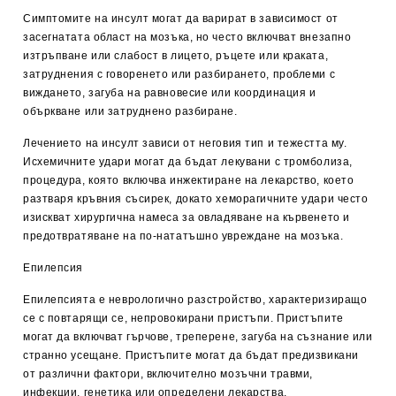
Симптомите на инсулт могат да варират в зависимост от
засегнатата област на мозъка, но често включват внезапно
изтръпване или слабост в лицето, ръцете или краката,
затруднения с говоренето или разбирането, проблеми с
виждането, загуба на равновесие или координация и
объркване или затруднено разбиране.
Лечението на инсулт зависи от неговия тип и тежестта му.
Исхемичните удари могат да бъдат лекувани с тромболиза,
процедура, която включва инжектиране на лекарство, което
разтваря кръвния съсирек, докато хеморагичните удари често
изискват хирургична намеса за овладяване на кървенето и
предотвратяване на по-нататъшно увреждане на мозъка.
Епилепсия
Епилепсията е неврологично разстройство, характеризиращо
се с повтарящи се, непровокирани пристъпи. Пристъпите
могат да включват гърчове, треперене, загуба на съзнание или
странно усещане. Пристъпите могат да бъдат предизвикани
от различни фактори, включително мозъчни травми,
инфекции, генетика или определени лекарства.