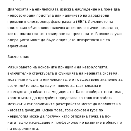
Диагнозата на епилепсията изисква наблюдение на поне два
непровокирани пристъпа или наличието на характерни
промени в електроенцефалограмата (ЕЕГ). Лечението на
епилепсия обикновено включва антиепилептични лекарства,
които помагат за контролиране на пристъпите. В някои случаи
операцията може да бъде опция, ако лекарствата не са
ефективни.
Заключение
Разбирането на основните принципи на неврологията,
включително структурата и функцията на нервната система,
мозъчния инсулт и епилепсията, е от съществено значение за
всеки, който иска да научи повече за тази сложна и
завладяваща област на медицината. Като разбират тези теми,
хората могат да придобият представа за това как работи
мозъкът и как различните разстройства могат да повлияят на
неговата функция. Освен това, този основен курс по
неврология може да послужи като отправна точка за по-
нататъшно изследване и професионално развитие в областта
на неврологията.