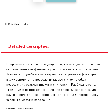
Rate this product
Detailed description
Неврологията е клон на медицината, който изучава нервната
система, нейните функции и разстройствата, които я засягат.
Тази част от учебника по неврология за учене се фокусира
върху основите на неврологията, включително обща
неврология, мозъчен инсулт и епилепсия. Разбирането на
тези теми е от решаващо значение за всеки, който иска да
научи повече за неврологията и нейното въздействие върху
човешкия мозък и поведение.
Обща неврология