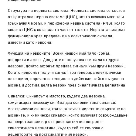
Структура на нервната система: Нервната система се състои
от централна нервна система (ЦНС), която включва мозъка и
гръбначния мозък, и периферна нервна система (PNS), която
свързва ЦНС с останалата част от тялото. Нервната система
функционира чрез предаване на електрически сигнали,
известни като неврони.
Функция на невроните: Всеки неврон има тяло (сома),
дендрити и аксон. Дендритите получават сигнали от други
неврони, докато аксонът предава сигнали към други неврони.
Когато невронът получи сигнал, той генерира електрически
потенциал, наречен потенциал за действие, който пътува по
аксона и достига целта неврон през синаптичната цепнатина.
Синапси: Синапсът е мястото, където два неврона
комуникират помежду си. Има два основни типа синапси:
електрически синапси, които включват директно свързване на
аксоните, и химически синапси, които включват освобождаване
на невротрансмитер от пресинаптичния неврон в
синаптичната цепнатина, където той се свързва с
рецепторите на постсинаптичния неврон.