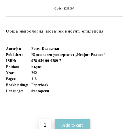
Code:
KS5097
Обща неврология, мозъчен инсулт, епилепсия
Autor(s):
Росен Калпачки
Publisher:
Югозападен университет „Неофит Рилски“
ISBN:
978-954-00-0289-7
Edition:
първо
Year:
2021
Pages:
118
Bookbinding:
Paperback
Language:
български
Add to wishlist