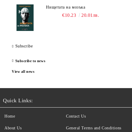
Нищетата на мозъка
€10.23
20.01лв.
Subscribe
Subscribe to news
View all news
Quick Links:
Home
Contact Us
About Us
General Terms and Conditions