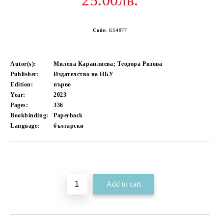
25.00лв.
Code:
KS4877
Autor(s):
Милена Караилиева; Теодора Ризова
Publisher:
Издателство на НБУ
Edition:
първо
Year:
2023
Pages:
336
Bookbinding:
Paperback
Language:
български
Add to wishlist