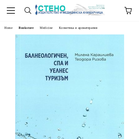
e
Home
Bookstore
Medicine
Козметика и ароматерапия