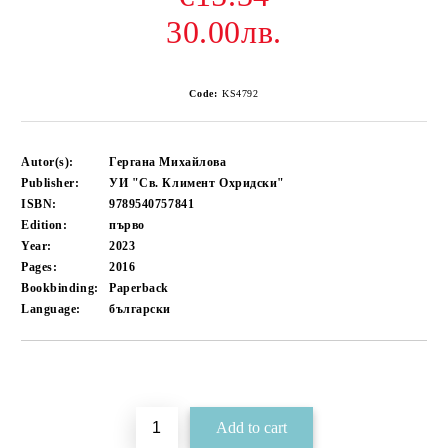
30.00лв.
Code:
KS4792
Autor(s):
Гергана Михайлова
Publisher:
УИ "Св. Климент Охридски"
ISBN:
9789540757841
Edition:
първо
Year:
2023
Pages:
2016
Bookbinding:
Paperback
Language:
български
Add to wishlist