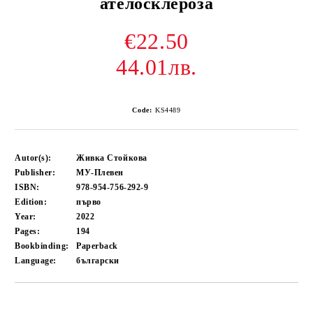
ателосклероза
€22.50
44.01лв.
Code:
KS4489
Autor(s):
Живка Стойкова
Publisher:
МУ-Плевен
ISBN:
978-954-756-292-9
Edition:
първо
Year:
2022
Pages:
194
Bookbinding:
Paperback
Language:
български
Add to wishlist