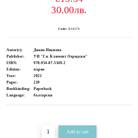
30.00лв.
Code:
KS4270
Autor(s):
Диана Иванова
Publisher:
УИ "Св. Климент Охридски"
ISBN:
978-954-07-5349-2
Edition:
първо
Year:
2022
Pages:
220
Bookbinding:
Paperback
Language:
български
Add to wishlist