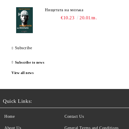
Нищетата на мозъка
€10.23
20.01лв.
Subscribe
Subscribe to news
View all news
Quick Links:
Home
Contact Us
About Us
General Terms and Conditions