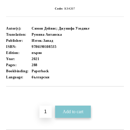
Code:
KS4207
Autor(s):
Симон Дейвис; Джунифа Узодике
Translation:
Румяна Автанска
Publisher:
Изток-Запад
ISBN:
9786190108535
Edition:
първо
Year:
2021
Pages:
288
Bookbinding:
Paperback
Language:
български
Add to wishlist