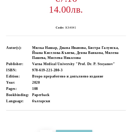
14.00лв.
Code:
KS4041
Autor(s):
Милка Нашар, Диана Иванова, Бистра Галунска,
Йоана Киселова-Кънева, Деяна Ванкова, Милена
Пашева, Миглена Николова
Publisher:
Varna Medical University "Prof. Dr. P. Stoyanov"
ISBN:
978-619-221-280-3
Edition:
Второ преработено и допълнено издание
Year:
2020
Pages:
108
Bookbinding:
Paperback
Language:
български
Add to wishlist