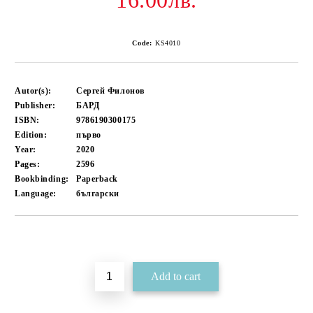
16.00лв.
Code:
KS4010
Autor(s):
Сергей Филонов
Publisher:
БАРД
ISBN:
9786190300175
Edition:
първо
Year:
2020
Pages:
2596
Bookbinding:
Paperback
Language:
български
Add to wishlist