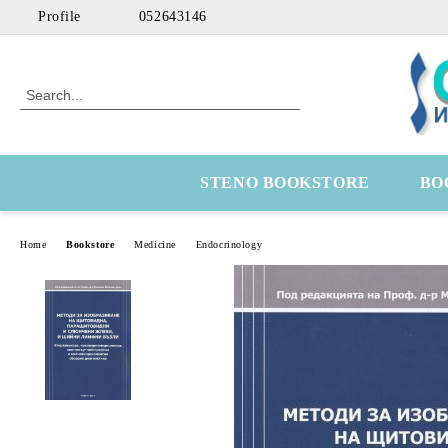
Profile
052643146
STENO BOOKSTORE
BO
Home
Bookstore
Medicine
Endocrinology