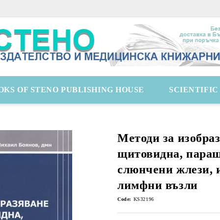
OKS OF STENO PUBLISHING HOUSE
SCIENTIFI
Методи за изобра
щитовидна, пара
слюнчени жлези,
лимфни възли
Code:
KS32196