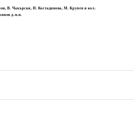
ов, В. Чакърски, И. Костадинова, М. Крупев и кол.
янов д.м.н.
Add to wishlist