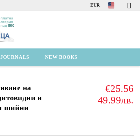
EUR
C JOURNALS
NEW BOOKS
€25.56
зяване на
щитовидни и
49.99лв.
 и шийни