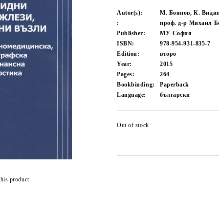
Autor(s):
М. Боянов, К. Видин
:
проф. д-р Михаил Бо
Publisher:
МУ-София
ISBN:
978-954-931-835-7
Edition:
второ
Year:
2015
Pages:
264
Bookbinding:
Paperback
Language:
български
Out of stock
this product