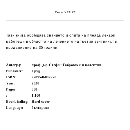
Code:
KS3147
Тази книга обобщава знанието и опита на плеяда лекари,
работещи в областта на лечението на третия вентрикул в
продължение на 35 години
Autor(s):
проф. д-р Стефан Габровски и колектив
Publisher:
Труд
ISBN:
9789546082770
Year:
2020
Pages:
568
:
1.100
Bookbinding:
Hard cover
Language:
български
Add to wishlist