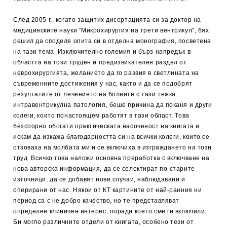
След 2005 г., когато защитих дисертацията си за доктор на
медицинските науки "Микрохирургия на трети вентрикул", бях
решил да споделя опита си в отделна монография, посветена
на тази тема. Изключително големия и бърз напредък в
областта на този труден и предизвикателен раздел от
неврохирургията, желанието да го развия в светлината на
съв­ременните достижения у нас, както и да се подобрят
резултатите от лечението на болните с тази тежка
интравентрикулна патология, беше причина да поканя и други
колеги, които понастоящем работят в тази област. Това
безспорно обогати практическата насоченост на книгата и
искам да изкажа благодарността си на всички колеги, които се
отзоваха на молбата ми и се включиха в изграждането на този
труд. Всичко това наложи основна преработка с включване на
нова авторска информация, да се селектират по-старите
източници, да се добавят нови случаи, наблюдавани и
оперирани от нас. Някои от КТ картините от най-ранния ни
период са с не доб­ро качество, но те представляват
определен клиничен интерес, поради което сме ги включили.
Би могло различните отдели от книгата, особено тези от