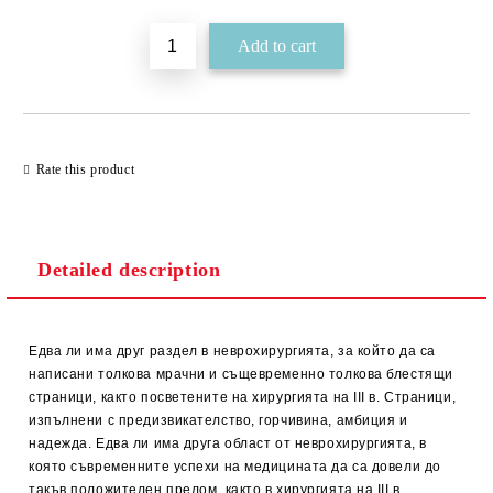
Rate this product
Detailed description
Едва ли има друг раздел в неврохирургията, за който да са
написани толкова мрачни и същевременно толкова блестящи
страници, както посветените на хирургията на III в. Страници,
изпълнени с предизвикателство, горчивина, амбиция и
надежда. Едва ли има друга област от неврохирургията, в
която съвременните успехи на медицината да са довели до
такъв положителен прелом, както в хирургията на III в.