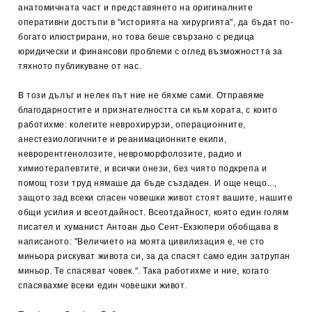
анатомичната част и представянето на оригиналните
оперативни достъпи в "историята на хирургията", да бъдат по-
богато илюстрирани, но това беше свързано с редица
юридически и финансови проблеми с оглед възможността за
тяхното публикуване от нас.
В този дълъг и нелек път ние не бяхме сами. Отправяме
благодарностите и признателността си към хората, с които
работихме: колегите неврохирурзи, операционните,
анестезиологичните и реанимационните екипи,
неврорентгенолозите, невроморфолозите, радио и
химиотерапевтите, и всички онези, без чиято подкрепа и
помощ този труд нямаше да бъде създаден. И още нещо...,
защото зад всеки спасен човешки живот стоят вашите, нашите
общи усилия и всеотдайност. Всеотдайност, която един голям
писател и хуманист Антоан дьо Сент-Екзюпери обобщава в
написаното: "Величието на моята цивилизация е, че сто
миньора рискуват живота си, за да спасят само един затрупан
миньор. Те спасяват човек.". Така работихме и ние, когато
спасявахме всеки един човешки живот.