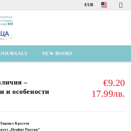
EUR
C JOURNALS
NEW BOOKS
€9.20
зличия –
и и особености
17.99лв.
 Людмил Кръстев
ситет „Неофит Рилски“