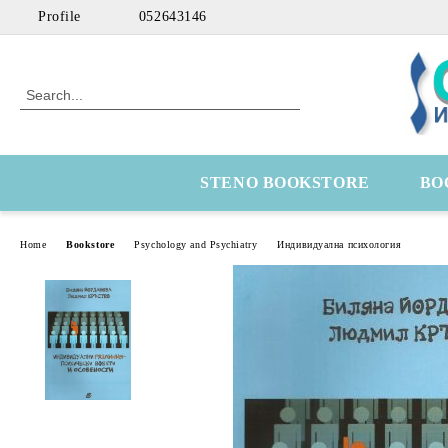
Profile
052643146
STENO BOOKSTORE
BO
Home
Bookstore
Psychology and Psychiatry
Индивидуална психология