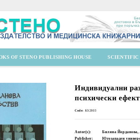
OKS OF STENO PUBLISHING HOUSE
SCIENTIFI
Индивидуални ра
психически ефект
Code:
KS2803
Autor(s):
Биляна Йорданова,
Publisher:
Югозападен универ