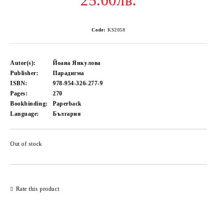
25.00лв.
Code:
KS2058
Autor(s):
Йоана Янкулова
Publisher:
Парадигма
ISBN:
978-954-326-277-9
Pages:
270
Bookbinding:
Paperback
Language:
България
Out of stock
Add to wishlist
Rate this product