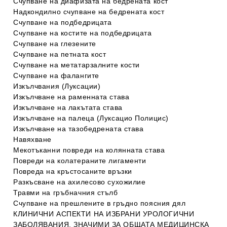
Счупване на диафизата на бедрената кост
Надкондилно счупване на бедрената кост
Счупване на подбедрицата
Счупване на костите на подбедрицата
Счупване на глезените
Счупване на петната кост
Счупване на метатарзалните кости
Счупване на фалангите
Изкълчвания (Луксации)
Изкълчване на раменната става
Изкълчване на лакътата става
Изкълчване на палеца (Луксацио Полицис)
Изкълчване на тазобедрената става
Навяхване
Мекотъканни повреди на колянната става
Повреди на колатераните лигаменти
Повреда на кръстосаните връзки
Разкъсване на ахилесово сухожилие
Травми на гръбначния стълб
Счупване на прешлените в гръдно поясния дял
КЛИНИЧНИ АСПЕКТИ НА ИЗБРАНИ УРОЛОГИЧНИ
ЗАБОЛЯВАНИЯ, ЗНАЧИМИ ЗА ОБЩАТА МЕДИЦИНСКА