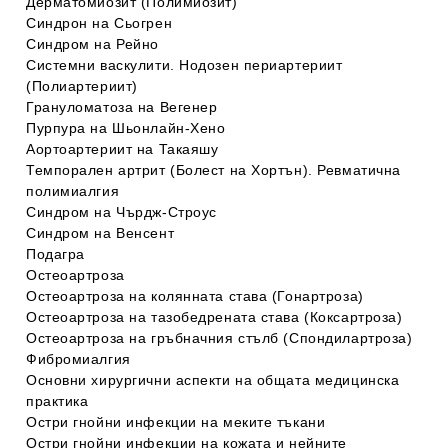
Дерматомиозит (Полимиозит)
Синдрон на Сьогрен
Синдром на Рейно
Системни васкулити. Нодозен периартериит
(Полиартериит)
Грануломатоза на Вегенер
Пурпура на Шьонлайн-Хено
Аортоартериит на Такаяшу
Темпорален артрит (Болест на Хортън). Ревматична
полимиалгия
Синдром на Чърдж-Строус
Синдром на Венсент
Подагра
Остеоартроза
Остеоартроза на колянната става (Гонартроза)
Остеоартроза на тазобедрената става (Коксартроза)
Остеоартроза на гръбначния стълб (Спондилартроза)
Фибромиалгия
Основни хирургични аспекти на общата медицинска
практика
Остри гнойни инфекции на меките тъкани
Остри гнойни инфекции на кожата и нейните