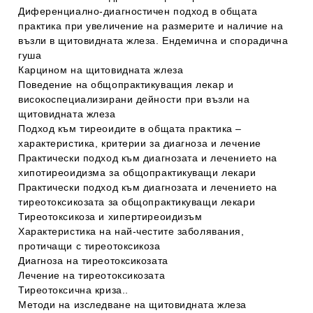
Диференциално-диагностичен подход в общата
практика при увеличение на размерите и наличие на
възли в щитовидната жлеза. Ендемична и спорадична
гуша
Карцином на щитовидната жлеза
Поведение на общопрактикуващия лекар и
високоспециализирани дейности при възли на
щитовидната жлеза
Подход към тиреоидите в общата практика –
характеристика, критерии за диагноза и лечение
Практически подход към диагнозата и лечението на
хипотиреоидизма за общопрактикуващи лекари
Практически подход към диагнозата и лечението на
тиреотоксикозата за общопрактикуващи лекари
Тиреотоксикоза и хипертиреоидизъм
Характеристика на най-честите заболявания,
протичащи с тиреотоксикоза
Диагноза на тиреотоксикозата
Лечение на тиреотоксикозата
Тиреотоксична криза..
Методи на изследване на щитовидната жлеза