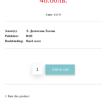
48.00лв.
Code:
KS579
Autor(s):
Л. Деспотова-Толева
Publisher:
ВАП
Bookbinding:
Hard cover
Add to wishlist
Rate this product