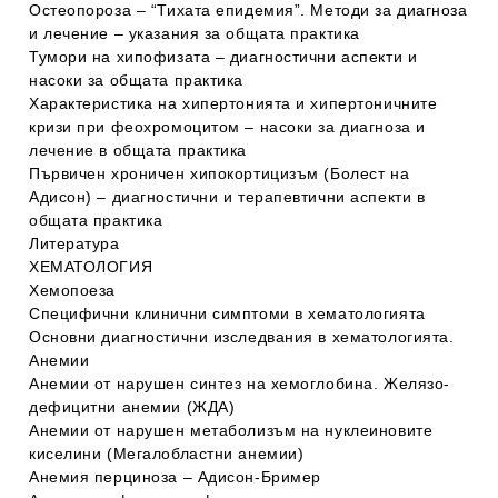
Остеопороза – “Тихата епидемия”. Методи за диагноза
и лечение – указания за общата практика
Тумори на хипофизата – диагностични аспекти и
насоки за общата практика
Характеристика на хипертонията и хипертоничните
кризи при феохромоцитом – насоки за диагноза и
лечение в общата практика
Първичен хроничен хипокортицизъм (Болест на
Адисон) – диагностични и терапевтични аспекти в
общата практика
Литература
ХЕМАТОЛОГИЯ
Хемопоеза
Специфични клинични симптоми в хематологията
Основни диагностични изследвания в хематологията.
Анемии
Анемии от нарушен синтез на хемоглобина. Желязо-
дефицитни анемии (ЖДА)
Анемии от нарушен метаболизъм на нуклеиновите
киселини (Мегалобластни анемии)
Анемия перциноза – Адисон-Бример