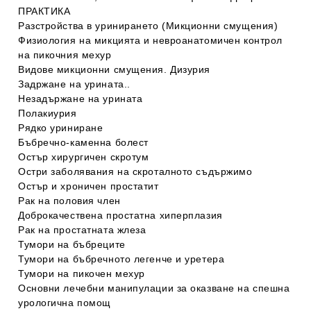
ПРАКТИКА
Разстройства в уринирането (Микционни смущения)
Физиология на микцията и невроанатомичен контрол
на пикочния мехур
Видове микционни смущения. Дизурия
Задржане на урината..
Незадържане на урината
Полакиурия
Рядко уриниране
Бъбречно-каменна болест
Остър хирургичен скротум
Остри заболявания на скроталното съдържимо
Остър и хроничен простатит
Рак на половия член
Доброкачествена простатна хиперплазия
Рак на простатната жлеза
Тумори на бъбреците
Тумори на бъбречното легенче и уретера
Тумори на пикочен мехур
Основни лечебни манипулации за оказване на спешна
урологична помощ