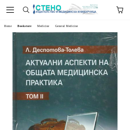
e
Home
Bookstore
Medicine
General Medicine