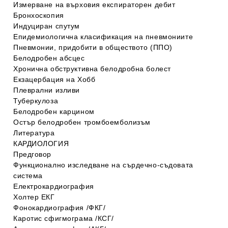
Измерване на върховия експираторен дебит
Бронхоскопия
Индуциран спутум
Eпидемиологична класификация на пневмониите
Пневмонии, придобити в обществото (ППО)
Белодробен абсцес
Хронична обструктивна белодробна болест
Екзацербация на Хобб
Плеврални изливи
Туберкулоза
Белодробен карцином
Остър белодробен тромбоемболизъм
Литература
КАРДИОЛОГИЯ
Предговор
Функционално изследване на сърдечно-съдовата
система
Електрокардиография
Холтер ЕКГ
Фонокардиография /ФКГ/
Каротис сфигмограма /КСГ/