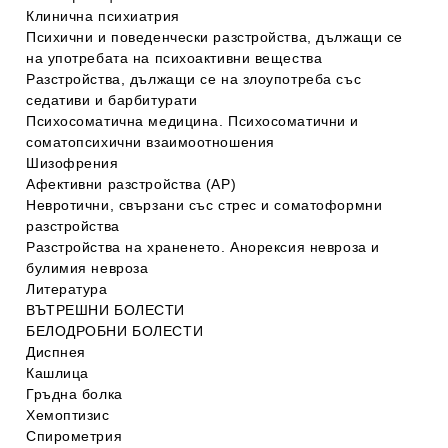
Клинична психиатрия
Психични и поведенчески разстройства, дължащи се
на употребата на психоактивни вещества
Разстройства, дължащи се на злоупотреба със
седативи и барбитурати
Психосоматична медицина. Психосоматични и
соматопсихични взаимоотношения
Шизофрения
Афективни разстройства (АР)
Невротични, свързани със стрес и соматоформни
разстройства
Разстройства на храненето. Анорексия невроза и
булимия невроза
Литература
ВЪТРЕШНИ БОЛЕСТИ
БЕЛОДРОБНИ БОЛЕСТИ
Диспнея
Кашлица
Гръдна болка
Хемоптизис
Спирометрия