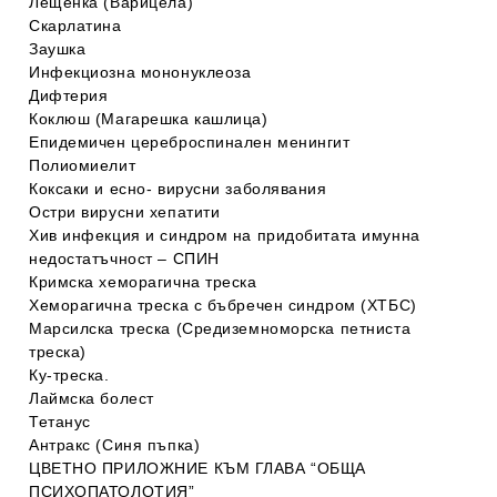
Лещенка (Варицела)
Скарлатина
Заушка
Инфекциозна мононуклеоза
Дифтерия
Коклюш (Магарешка кашлица)
Епидемичен цереброспинален менингит
Полиомиелит
Коксаки и есно- вирусни заболявания
Остри вирусни хепатити
Хив инфекция и синдром на придобитата имунна
недостатъчност – СПИН
Кримска хеморагична треска
Хеморагична треска с бъбречен синдром (ХТБС)
Марсилска треска (Средиземноморска петниста
треска)
Ку-треска.
Лаймска болест
Тетанус
Антракс (Синя пъпка)
ЦВЕТНО ПРИЛОЖНИЕ КЪМ ГЛАВА “ОБЩА
ПСИХОПАТОЛОТИЯ”