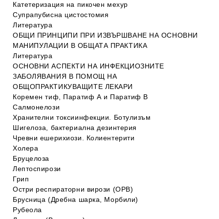
Катетеризация на пикочен мехур
Супрапубисна цистостомия
Литература
ОБЩИ ПРИНЦИПИ ПРИ ИЗВЪРШВАНЕ НА ОСНОВНИ
МАНИПУЛАЦИИ В ОБЩАТА ПРАКТИКА
Литература
ОСНОВНИ АСПЕКТИ НА ИНФЕКЦИОЗНИТЕ
ЗАБОЛЯВАНИЯ В ПОМОЩ НА
ОБЩОПРАКТИКУВАЩИТЕ ЛЕКАРИ
Коремен тиф, Паратиф А и Паратиф В
Салмонелози
Хранителни токсиинфекции. Ботулизъм
Шигелоза, бактериална дезинтерия
Чревни ешерихиози. Колиентерити
Холера
Бруцелоза
Лептоспирози
Грип
Остри респираторни вирози (ОРВ)
Брусница (Дребна шарка, Морбили)
Рубеола