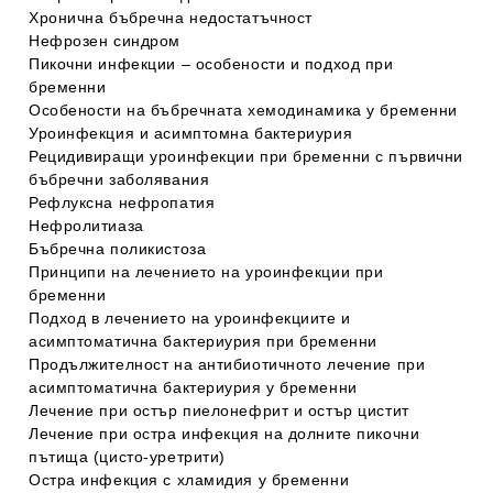
Хронична бъбречна недостатъчност
Нефрозен синдром
Пикочни инфекции – особености и подход при
бременни
Особености на бъбречната хемодинамика у бременни
Уроинфекция и асимптомна бактериурия
Рецидивиращи уроинфекции при бременни с първични
бъбречни заболявания
Рефлуксна нефропатия
Нефролитиаза
Бъбречна поликистоза
Принципи на лечението на уроинфекции при
бременни
Подход в лечението на уроинфекциите и
асимптоматична бактериурия при бременни
Продължителност на антибиотичното лечение при
асимптоматична бактериурия у бременни
Лечение при остър пиелонефрит и остър цистит
Лечение при остра инфекция на долните пикочни
пътища (цисто-уретрити)
Остра инфекция с хламидия у бременни