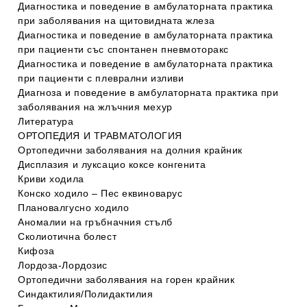
Диагностика и поведение в амбулаторната практика
при заболявания на щитовидната жлеза
Диагностика и поведение в амбулаторната практика
при пациенти със спонтанен пневмоторакс
Диагностика и поведение в амбулаторната практика
при пациенти с плеврални изливи
Диагноза и поведение в амбулаторната практика при
заболявания на жлъчния мехур
Литература
ОРТОПЕДИЯ И ТРАВМАТОЛОГИЯ
Ортопедични заболявания на долния крайник
Дисплазия и луксацио коксе конгенита
Криви ходила
Конско ходило – Пес еквиноварус
Плановалгусно ходило
Аномалии на гръбначния стълб
Сколиотична болест
Кифоза
Лордоза-Лордозис
Ортопедични заболявания на горен крайник
Синдактилия/Полидактилия