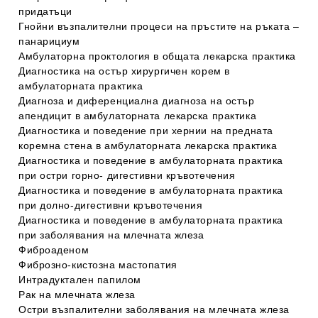
придатъци
Гнойни възпалителни процеси на пръстите на ръката –
панарициум
Амбулаторна проктология в общата лекарска практика
Диагностика на остър хирургичен корем в
амбулаторната практика
Диагноза и диференциална диагноза на остър
апендицит в амбулаторната лекарска практика
Диагностика и поведение при хернии на предната
коремна стена в амбулаторната лекарска практика
Диагностика и поведение в амбулаторната практика
при остри горно- дигестивни кръвотечения
Диагностика и поведение в амбулаторната практика
при долно-дигестивни кръвотечения
Диагностика и поведение в амбулаторната практика
при заболявания на млечната жлеза
Фиброаденом
Фиброзно-кистозна мастопатия
Интрадуктален папилом
Рак на млечната жлеза
Остри възпалителни заболявания на млечната жлеза