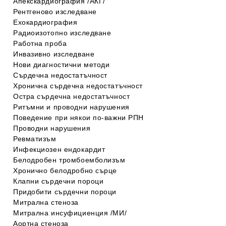
Апекскардиография /АКГ/
Рентгеново изследване
Ехокардиография
Радиоизотопно изследване
Работна проба
Инвазивно изследване
Нови диагностични методи
Сърдечна недостатъчност
Хронична сърдечна недостатъчност
Остра сърдечна недостатъчност
Ритъмни и проводни нарушения
Поведение при някои по-важни РПН
Проводни нарушения
Ревматизъм
Инфекциозен ендокардит
Белодробен тромбоемболизъм
Хронично белодробно сърце
Клапни сърдечни пороци
Придобити сърдечни пороци
Митрална стеноза
Митрална инсуфициенция /МИ/
Аортна стеноза