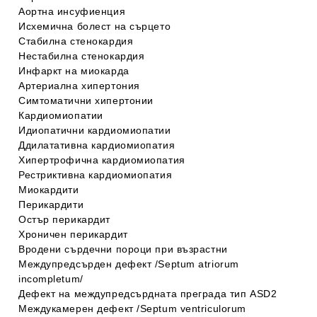
Аортна инсуфиенция
Исхемична болест на сърцето
Стабилна стенокардия
Нестабилна стенокардия
Инфаркт на миокарда
Артериална хипертония
Симтоматични хипертонии
Кардиомиопатии
Идиопатични кардиомиопатии
Ддилатативна кардиомиопатия
Хипертрофична кардиомиопатия
Рестриктивна кардиомиопатия
Миокардити
Перикардити
Остър перикардит
Хроничен перикардит
Вродени сърдечни пороци при възрастни
Междупредсърден дефект /Septum atriorum
incompletum/
Дефект на междупредсърдната преграда тип ASD2
Междукамерен дефект /Septum ventriculorum