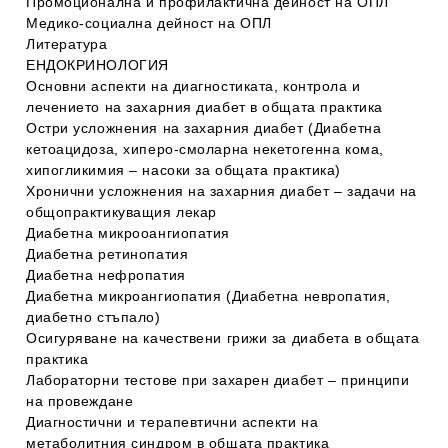
Промоционална и профилактична дейност на ОПЛ
Медико-социална дейност на ОПЛ
Литература
ЕНДОКРИНОЛОГИЯ
Основни аспекти на диагностиката, контрола и
лечението на захарния диабет в общата практика
Остри усложнения на захарния диабет (Диабетна
кетоацидоза, хиперо-смоларна некетогенна кома,
хипогликимия – насоки за общата практика)
Хронични усложнения на захарния диабет – задачи на
общопрактикуващия лекар
Диабетна микрооангиопатия
Диабетна ретинопатия
Диабетна нефропатия
Диабетна микроангиопатия (Диабетна невропатия,
диабетно стъпало)
Осигуряване на качествени грижи за диабета в общата
практика
Лабораторни тестове при захарен диабет – принципи
на провеждане
Диагностични и терапевтични аспекти на
метаболитния синдром в общата практика