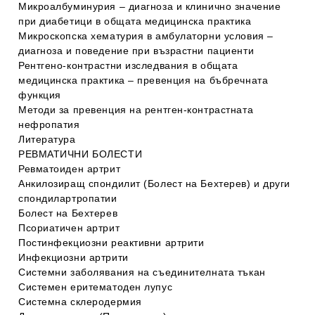
Микроалбуминурия – диагноза и клинично значение
при диабетици в общата медицинска практика
Микроскопска хематурия в амбулаторни условия –
диагноза и поведение при възрастни пациенти
Рентгено-контрастни изследвания в общата
медицинска практика – превенция на бъбречната
функция
Методи за прeвенция на рентген-контрастната
нефропатия
Литература
РЕВМАТИЧНИ БОЛЕСТИ
Ревматоиден артрит
Анкилозиращ спондилит (Болест на Бехтерев) и други
спондилартропатии
Болест на Бехтерев
Псориатичен артрит
Постинфекциозни реактивни артрити
Инфекциозни артрити
Системни заболявания на съединителната тъкан
Системен еритематоден лупус
Системна склеродермия