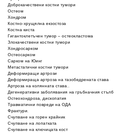
Доброкачествени костни тумори
Остеом
Хондром
Костно-хрущялна екзостоза
Костна кистa
Гигантоклетъчен тумор – остеокластома
Злокачествени костни тумори
Хондросарком
Остеосарком
Сарком на Юинг
Метастатични костни тумори
Деформиращи артрози
Деформираща артроза на тазобедрената става
Артроза на колянната става..
Дегенеративни заболявания на гръбначния стълб
Остеохондроза, дископатия
Травматични повреди на ОДА
Фрактури.
Счупване на горен крайник
Счупване на лопатката
Счупване на ключицата кост