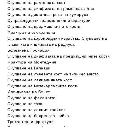
Счупване на раменната кост
Счупване на диафизата на раменната кост
Счупване в дистална трета на хумеруса
Супракондилни транскондилни фрактури
Счупване на предмишничните кости
Фрактра на олекранона
Счупване на короноидния израстък. Счупване на
главичката и шийката на радиуса
Болезнена пронация
Счупване на диафизата на предмишничните кости
Фрактура на Монтеджия
Счупване на Галеаци
Счупване на лъчевата кост на типично място
Счупване на ладиевидната кост
Счупване на метакарпалните кости
Изкълчване на Бенет
Счупване на фалангите
Счупване на таза
Счупване на долния крайник
Счупване на бедрената шийка
Трохантерни фрактури