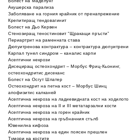
Болест на Маделунг
Акушерска парализа
Заболяване на горния крайник от пренапрежение
Крепитиращ тендовагинит
Болест на Дьо Кервен
Стенозиращ теностиновит “Щракащи пръсти”
Периартрит на раменната става
Дюпуитренова контрактура – контрактура дюпуитрени
Карпал тунел синдром – каналис карпи
Асептични некрози
Дисециращ остеохондрит – Морбус Фриц-Кьонинг,
остеохондритис дисеканс
Болест на Осгут Шлатер
Остеохондрит на петна кост – Морбус Шинц
апофизитис калканей
Асептична некроза на ладиевидната кост на ходилото
Асептична некроза на ІІ и ІІІ метатарзални кости
Асептична некроза на горен крайник
Асептична некроза на гръбначния стълб
Ювенилна кифоза
Асептична некроза на един поясен прешлен
Тумори на костите