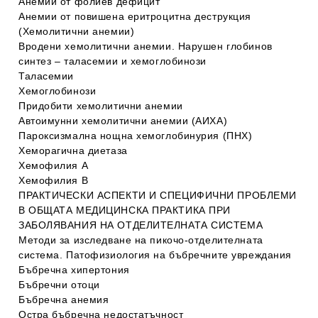
Анемии от фолиев дефицит
Анемии от повишена еритроцитна деструкция
(Хемолитични анемии)
Вродени хемолитични анемии. Нарушен глобинов
синтез – таласемии и хемоглобинози
Таласемии
Хемоглобинози
Придобити хемолитични анемии
Автоимунни хемолитични анемии (АИХА)
Пароксизмална нощна хемоглобинурия (ПНХ)
Хеморагична диетаза
Хемофилия А
Хемофилия В
ПРАКТИЧЕСКИ АСПЕКТИ И СПЕЦИФИЧНИ ПРОБЛЕМИ
В ОБЩАТА МЕДИЦИНСКА ПРАКТИКА ПРИ
ЗАБОЛЯВАНИЯ НА ОТДЕЛИТЕЛНАТА СИСТЕМА
Методи за изследване на пикочо-отделителната
система. Патофизиология на бъбречните увреждания
Бъбречна хипертония
Бъбречни отоци
Бъбречна анемия
Остра бъбречна недостатъчност