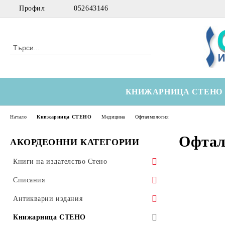
Профил
052643146
КНИЖАРНИЦА СТЕНО
Начало
Книжарница СТЕНО
Медицина
Офталмология
Офтал
АКОРДЕОННИ КАТЕГОРИИ
Книги на издателство Стено
Морски
Списания
Технически
Здравна икономика
Антикварни издания
Медицински
Оториноларингология
Научна литература
Книжарница СТЕНО