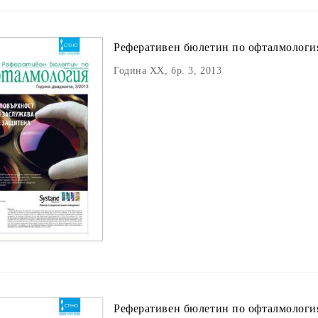
Реферативен бюлетин пo офталмологи
Година XX, бр. 3, 2013
Реферативен бюлетин пo офталмологи