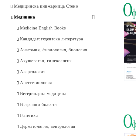
Психология
Офталмология
Изкуство и история
Медицинска книжарница Стено
Икономика
Клинична психология
Философия
Медицина
Право и дипломация
Психиатрия
Художествена литература
Medicine English Books
История
Психично здраве
Чуждоезични книги
Кандидатстудентска литература
Философия
Нотни издания
Анатомия, физиология, биология
Документални и мемоари
Други
Акушерство, гинекология
Художествени
Алергология
Духовни учения
Анестезиология
Туризъм и отдих
Ветеринарна медицина
Детски
Вътрешни болести
Други
Генетика
Чуждоезикови
Дерматология, венерология