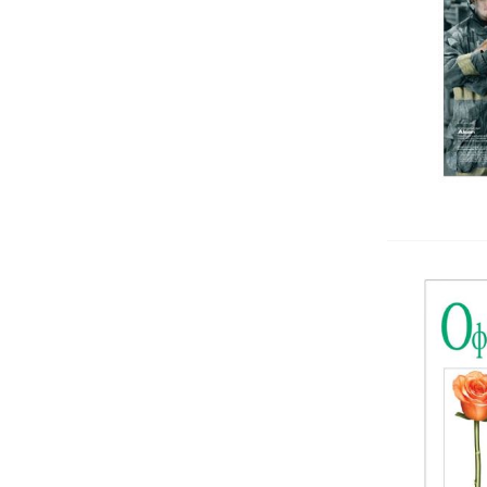
Психофизиология
Сексология
Самоусъвършенстване
Семейна терапия
Социална и политическа
психология
Трансперсонална психология
Индивидуална психология
Невропсихология