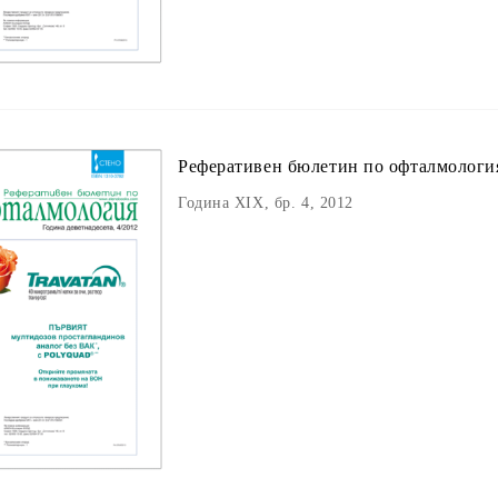
Реферативен бюлетин пo офталмологи
Година XIX, бр. 4, 2012