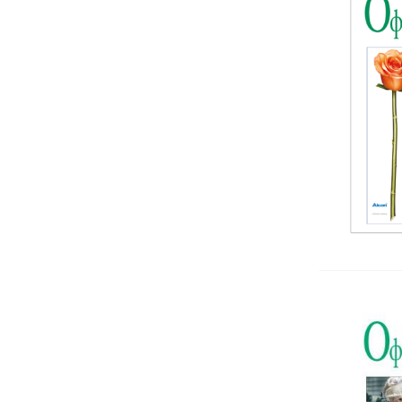
Логопедия
Невролингвистично програмиране
Обща психология
Организационна психология
Педагогика
Позитивна психотерапия
Психиатрия
Психодиагностика и тестови
методи
Психологично консултиране
Психопатология
Психотелесна терапия
Психотерапия