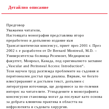
Детайлно описание
Предговор
Уважаеми читатели,
Настоящата монография представлява второ
преработено и допълнено издание към
Трансатлантически консенсус, приет през 2001 г. През
2002 г. е разработен от Dr Bernard Montreuil, M.D. –
Университетска болница Роземонт, Медицински
факултет, Монреал, Канада, под оригиналното заглавие
„Vascular and Peritoneal Access: Introduction“.
Този научен труд разглежда проблемите на съдовия и
перитонеален достъп при диализа. Вярвам, че богато
илюстрираният и достъпен текст, допълнен с
литературни източници, ще допринесе за по-големия
интерес на читателите. Утвърдените в монографията
консенсусни становища могат да послужат като основа
за добрата клинична практика в областта на
нефрологията и съдовата хирургия.