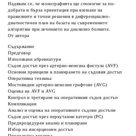
Надявам се, че монографията ще спомогне за по-
добрата и бърза ориентация при вземане на
правилните и точни решения в диференциално-
диагностичен план на базата на съвременните
алгоритми при лечението на диализно болните.
От автора
Съдържание
Предговор
Използвани абревиатури
Съдов достъп през артерио-венозна фистула (AVF)
Основни принципи в планирането на съдовия достъп
Оперативна техника
Мостовидни артерио-венозни графтове (AVG)
Оценка на AVF и AVG
Контрол и третиране на оперативния съдов достъп
Компликации
Анализ и оценка на оперативните съдови достъпи
Съдов достъп чрез перкутанни катетри (PC)
Предпроцедурен анализ и планиране
Избор на инсерционен достъп
Процедурна техника