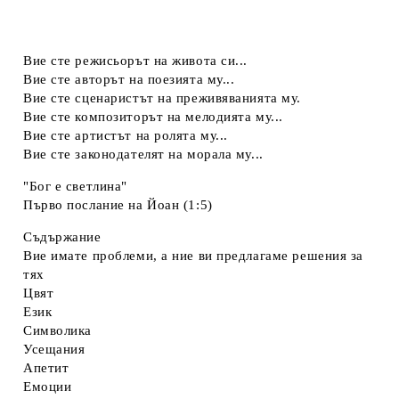
Вие сте режисьорът на живота си...
Вие сте авторът на поезията му...
Вие сте сценаристът на преживяванията му.
Вие сте композиторът на мелодията му...
Вие сте артистът на ролята му...
Вие сте законодателят на морала му...
"Бог е светлина"
Първо послание на Йоан (1:5)
Съдържание
Вие имате проблеми, а ние ви предлагаме решения за
тях
Цвят
Език
Символика
Усещания
Апетит
Емоции