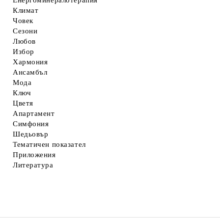
Енергоминералотерапия
Климат
Човек
Сезони
Любов
Избор
Хармония
Ансамбъл
Мода
Ключ
Цветя
Апартамент
Симфония
Шедьовър
Тематичен показател
Приложения
Литература