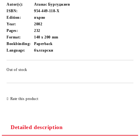
Autor(s):
Атанас Бургуджиев
ISBN:
954-449-118-X
Edition:
първо
Year:
2002
Pages:
232
Format:
140 x 200
mm
Bookbinding:
Paperback
Language:
български
Out of stock
Add to wishlist
Rate this product
Detailed description