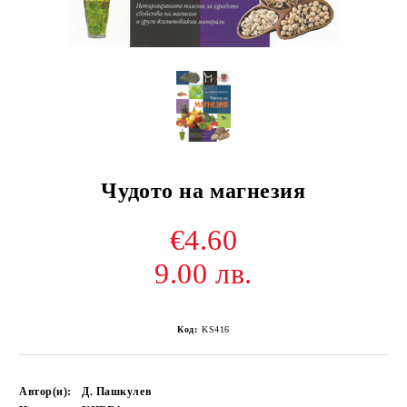
Чудото на магнезия
€4.60
9.00 лв.
Код:
KS416
Автор(и):
Д. Пашкулев