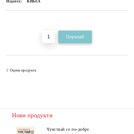
Издател:
КИБЕА
Добави в желани
Оцени продукта
Нови продукти
Чувствай се по-добре