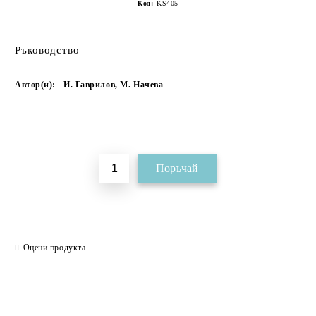
Код:
KS405
Ръководство
Автор(и):
И. Гаврилов, М. Начева
Добави в желани
Оцени продукта