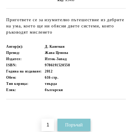
Код:
KS400
Пригответе се за изумително пътешествие из дебрите
на ума, което ще ни обясни двете системи, които
ръководят мисленето
Автор(и):
Д. Канеман
Превод:
Жана Ценова
Издател:
Изток-Запад
ISBN:
9786191520558
Година на издаване:
2012
Обем:
616
стр.
Тип корица:
твърда
Език:
български
Добави в желани