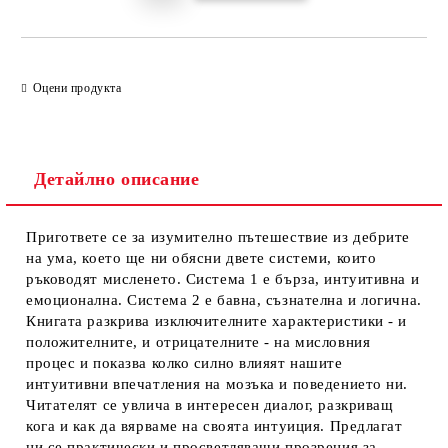
Оцени продукта
Детайлно описание
Пригответе се за изумително пътешествие из дебрите
на ума, което ще ни обясни двете системи, които
ръководят мисленето. Система 1 е бърза, интуитивна и
емоционална. Система 2 е бавна, съзнателна и логична.
Книгата разкрива изключителните характеристики - и
положителните, и отрицателните - на мисловния
процес и показва колко силно влияят нашите
интуитивни впечатления на мозъка и поведението ни.
Читателят се увлича в интересен диалог, разкриващ
кога и как да вярваме на своята интуиция. Предлагат
ни се практически и просветляващи прозрения за