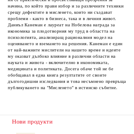
начина, по който прави избор и за различните техники
срещу дефектите в мисленето, които ни създават
проблеми - както в бизнеса, така и в личния живот.
Даниъл Канеман е лауреат на Нобелова награда за
икономика за плодотворния му труд в областта на
психологията, анализиращ рационалния модел на
оценяването и вземането на решения. Канеман е един
от най-важните мислители на нашето време и идеите
му оказват дълбоко влияние в различни области на
науката и живота - включително в икономиката,
медицината и политиката. Досега обаче той не бе
обобщавал в една книга резултатите от своите
дългогодишни изследвания и това несъмнено превръща
публикуването на "Мисленето" в истинско събитие.
Нови продукти