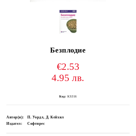
Безплодие
€2.53
4.95 лв.
Код:
KS316
Автор(и):
П. Уордл, Д. Кейхил
Издател:
Софтпрес