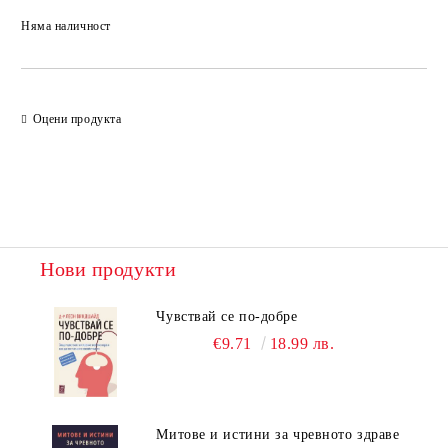
Няма наличност
Добави в желани
Оцени продукта
Нови продукти
Чувствай се по-добре
€9.71
18.99 лв.
Митове и истини за чревното здраве