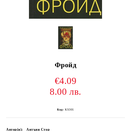
Фройд
€4.09
8.00 лв.
Код:
KS301
Автор(и):
Антъни Стор