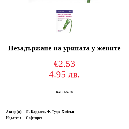
Незадържане на урината у жените
€2.53
4.95 лв.
Код:
KS286
Автор(и):
Л. Кардасо, Ф. Тудж-Хобсън
Издател:
Софтпрес