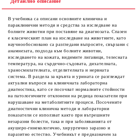
Детайлно описание
В учебника са описани основните клинична и
параклинични методи и средства за изследване на
болните животни при поставяне на диагнозата. Спазен
е класическият план на изследване на животните, като
научнообосновано са разгледани въпросите, свързани с
анамнезата, подхода към болните животни,
изследването на кожата, видимите лигавици, телесната
температура, на сърдечно-съдовата, дихателната,
храносмилателната, отделителната и нервната
система. В раздела за кръвта и урината се разглеждат
актуални въпроси на клиничната лабораторна
диагностика, като се посочват нормалните стойности
на патологичните отклонени на редица показатели при
нарушаване на метаболитните процеси. Посочените
диагностични клинична методи и лабораторни
показатели се използват както при вътрешните
незаразни болести, така и при заболяванията от
акушеро-гинекологично, хирургично заразно и
паразитно естество. Учебникът е предназначен за