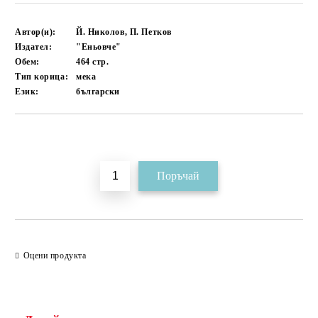
Автор(и):
Й. Николов, П. Петков
Издател:
"Еньовче"
Обем:
464
стр.
Тип корица:
мека
Език:
български
Добави в желани
Оцени продукта