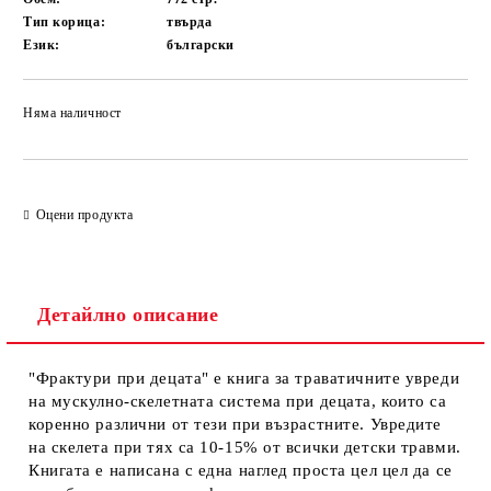
Тип корица:
твърда
Език:
български
Няма наличност
Добави в желани
Оцени продукта
Детайлно описание
"Фрактури при децата" е книга за траватичните увреди
на мускулно-скелетната система при децата, които са
коренно различни от тези при възрастните. Увредите
на скелета при тях са 10-15% от всички детски травми.
Книгата е написана с една наглед проста цел цел да се