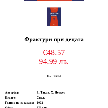
Фрактури при децата
€48.57
94.99 лв.
Код:
KS254
Автор(и):
Е. Таков, Х. Новков
Издател:
Сиела
Година на издаване:
2002
Обем:
772
стр.