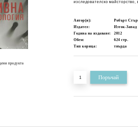
изследователско майсторство, 
Автор(и):
Робърт Стър
Издател:
Изток-Запад
Година на издаване:
2012
Обем:
624
стр.
Тип корица:
твърда
цени продукта
Добави в желани