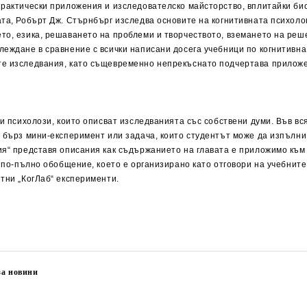
рактически приложения и изследователско майсторство, вплитайки биол
ата, Робърт Дж. Стърнбърг изследва основите на когнитивната психоло
то, езика, решаването на проблеми и творчеството, вземането на ре
леждане в сравнение с всички написани досега учебници по когнитивна
те изследвания, като същевременно непрекъснато подчертава приложе
и психолози, които описват изследванията със собствени думи. Във вся
я бърз мини-експеримент или задача, които студентът може да изпълни
ия“ представя описания как съдържанието на главата е приложимо към 
 по-пълно обобщение, което е организирано като отговори на учебните 
тни „КогЛаб“ експерименти.
за новини