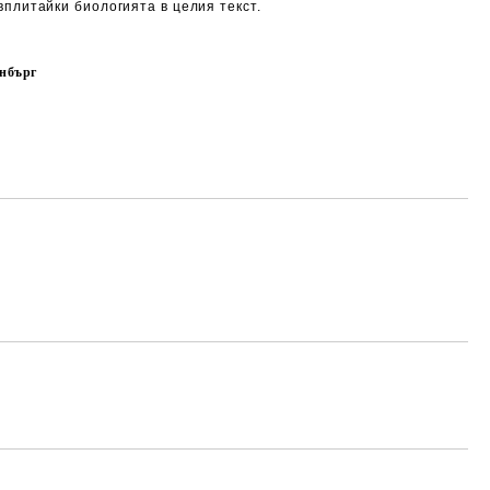
вплитайки биологията в целия текст.
нбърг