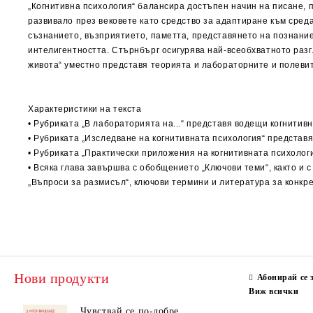
„Когнитивна психология“ балансира достъпен начин на писане, п
развивало през вековете като средство за адаптиране към сред
съзнанието, възприятието, паметта, представянето на познание
интелигентността. Стърнбърг осигурява най-всеобхватното разг
живота“ уместно представя теорията и лабораторните и полеви
Характеристики на текста
• Рубриката „В лабораторията на...“ представя водещи когнитивн
• Рубриката „Изследване на когнитивната психология“ представ
• Рубриката „Практически приложения на когнитивната психолог
• Всяка глава завършва с обобщението „Ключови теми“, както и с
„Въпроси за размисъл“, ключови термини и литература за конкре
Нови продукти
Абонирай се 
Виж всички
Чувствай се по-добре