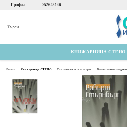
Профил
052643146
КНИЖАРНИЦА СТЕНО
Начало
Книжарница СТЕНО
Психология и психиатрия
Когнитивно-поведенче