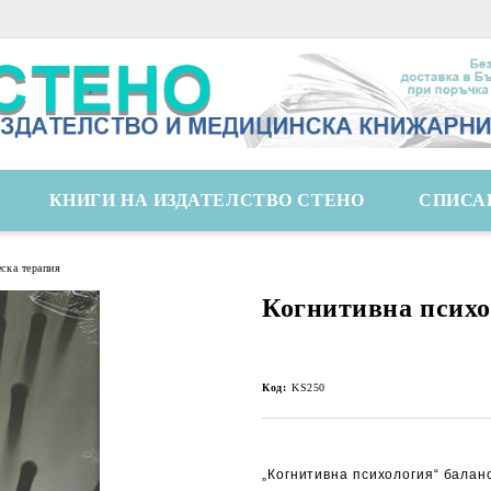
КНИГИ НА ИЗДАТЕЛСТВО СТЕНО
СПИСА
ска терапия
Когнитивна псих
Код:
KS250
„Когнитивна психология“ балан