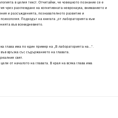
огията в целия текст. Отчитайки, че човешкото познание се е
гия чрез разглеждане на когнитивната невронаука, вниманието и
шения и разсъжденията, познавателното развитие и
 психология. Подходът на книгата „от лабораторията към
нията във всекидневието.
ка глава има по един пример на „В лабораторията на...“.
 във връзка със съдържанието на главата.
реалния свят.
цели от началото на главата. В края на всяка глава има