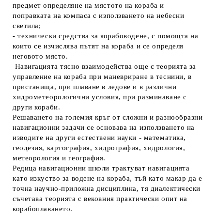
предмет определяне на мястото на кораба и
поправката на компаса с използването на небесни
светила;
-
технически средства за корабоводене
, с помощта на
които се изчислява пътят на кораба и се определя
неговото място.
Навигацията тясно взаимодейства още с теорията за
управление на кораба при маневриране в теснини, в
пристанища, при плаване в ледове и в различни
хидрометеорологични условия, при разминаване с
други кораби.
Решаването на големия кръг от сложни и разнообразни
навигационни задачи се основава на използването на
изводите на други естествени науки - математика,
геодезия, картография, хидрография, хидрология,
метеорология и география.
Редица навигационни школи трактуват
навигацията
като изкуство
за водене на кораба, тъй като макар да е
точна научно-приложна дисциплина, тя диалектически
съчетава теорията с вековния практически опит на
корабоплаването.