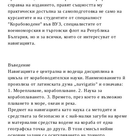
справка на изданието, правят същността му
практически достъпна за самоподготовка не само на
курсантите и на студентите от специалност
"Корабоводене" във ВУЗ, специалистите от
военноморския и търговски флот на Република
България, но и за всички, които се интересуват от
навигацията.
Въведение
Навигацията
е централна и водеща дисциплина в
цикъла от корабоводителски науки. Наименованието й
произлиза от латинската дума „navigatio" и означава:
1. Мореплаване, корабоплаване. 2. Наука за
корабоплаването. 3. Времето, през което е възможно
плаването в море, океан и река.
Предмет на навигацията
като наука са методите и
средствата за безопасно и с най-малки загуби на време
и материални средства водене на кораба от една
географска точка до друга. В този смисъл
нейни
основни задачи
са осигуряването на точното