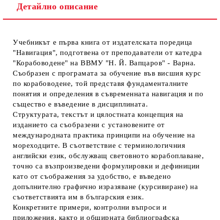
Детайлно описание
Учебникът е първа книга от издателската поредица
"Навигация", подготвена от преподаватели от катедра
"Корабоводене" на ВВМУ "Н. Й. Вапцаров" - Варна.
Съобразен с програмата за обучение във висшия курс
по корабоводене, той представя фундаменталните
понятия и определения в съвременната навигация и по
същество е въведение в дисциплината.
Структурата, текстът и цялостната концепция на
изданието са съобразени с установените от
международната практика принципи на обучение на
мореходците. В съответствие с терминолoгичния
английски език, обслужващ световното корабоплаване,
точно са възпроизведени формулировки и дефиниции
като от съображения за удобство, е въведено
допълнително графично изразяване (курсивиране) на
съответствията им в българския език.
Конкретните примери, контролни въпроси и
приложения, както и обширната библиографска