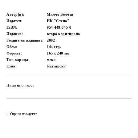
Автор(и):
Милчо Белчев
Издател:
ИК "Стено"
ISBN:
954-449-045-0
Издание:
второ коригирано
Година на издаване:
2002
Обем:
144
стр.
Формат:
165 x 240
мм
Тип корица:
мека
Език:
български
Няма наличност
Добави в желани
Оцени продукта