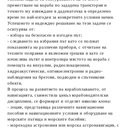
преместване на кораба по зададена траектория и
точното му извеждане в даденаточка в определено
време по най-изгоден за конкретните условия начин.
Успешното и надеждно решаване на тези задачи се
осигурява от:
- избора на безопасен и изгоден път;
- следването на избрания път като се ползват
показанията на различни прибори, с отчитане на
техните поправки и възможни грешки и като се
изчислява пътят и контролира мястото на кораба с
помощта на визуални, радиолокационни,
хидроакустически, оптикоелектронни и радио-
наблюдения на брегови, подводни и спътникови
обекти.
В процеса на развитието на корабоплаването, от
навигацията, съвместила цикъл корабоводителски
дисциплини, се формират и отделят
няколко клона
:
-
лоция
, представяща различните навигационни
пособия и навигационните условия и оборудване на
морските пътища и морските басейни;
-
мореходна астрономия
или морска астронавигация, с