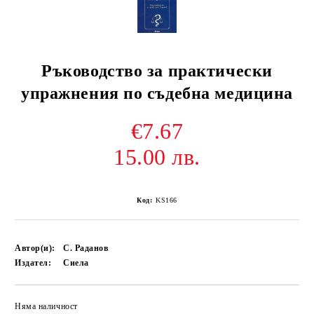
Ръководство за практически
упражнения по съдебна медицина
€7.67
15.00 лв.
Код:
KS166
Автор(и):
С. Раданов
Издател:
Сиела
Няма наличност
Добави в желани