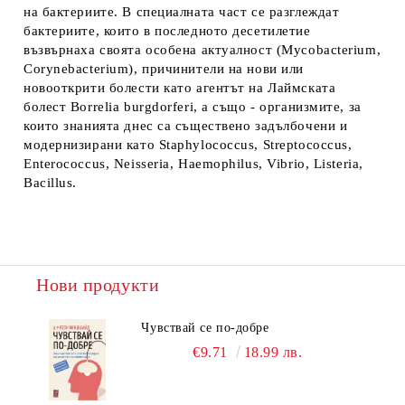
на бактериите. В специалната част се разглеждат
бактериите, които в последното десетилетие
възвърнаха своята особена актуалност (Mycobacterium,
Corynebacterium), причинители на нови или
новооткрити болести като агентът на Лаймската
болест Borrelia burgdorferi, а също - организмите, за
които знанията днес са съществено задълбочени и
модернизирани като Staphylococcus, Streptococcus,
Enterococcus, Neisseria, Haemophilus, Vibrio, Listeria,
Bacillus.
Нови продукти
Чувствай се по-добре
€9.71
18.99 лв.