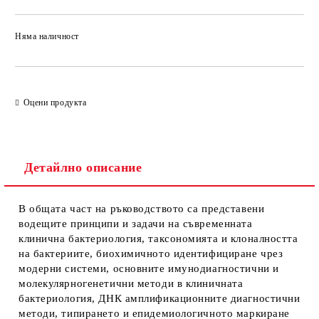
Няма наличност
Добави в желани
Оцени продукта
Детайлно описание
В общата част на ръководството са представени
водещите принципи и задачи на съвременната
клинична бактериология, таксономията и клоналността
на бактериите, биохимичното идентифициране чрез
модерни системи, основните имунодиагностични и
молекулярногенетични методи в клиничната
бактериология, ДНК амплификационните диагностични
методи, типирането и епидемиологичното маркиране