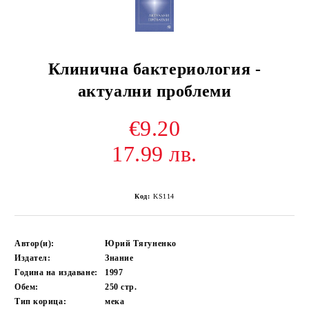
Клинична бактериология -
актуални проблеми
€9.20
17.99 лв.
Код:
KS114
Автор(и):
Юрий Тягуненко
Издател:
Знание
Година на издаване:
1997
Обем:
250
стр.
Тип корица:
мека