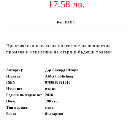
17.58 лв.
Код:
KS5301
Практически насоки за постигане на личностна
промяна и изцеление на стари и бъдещи травми
Автор(и):
Д-р Ричард Шварц
Издател:
AMG Publishing
ISBN:
9786197831016
Издание:
първо
Година на издаване:
2026
Обем:
190
стр.
Тип корица:
мека
Език:
български