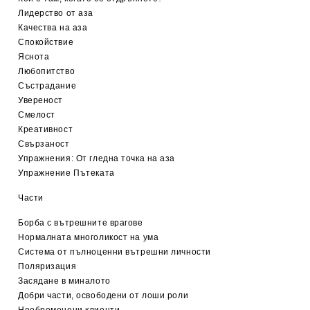
Лидерство от аза
Качества на аза
Спокойствие
Яснота
Любопитство
Състрадание
Увереност
Смелост
Креативност
Свързаност
Упражнения: От гледна точка на аза
Упражнение Пътеката
Части
Борба с вътрешните врагове
Нормалната многоликост на ума
Система от пълноценни вътрешни личности
Поляризация
Засядане в миналото
Добри части, освободени от лоши роли