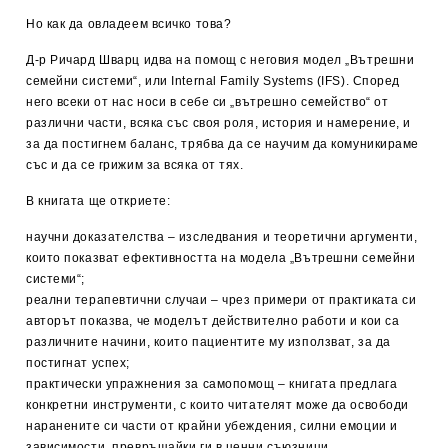
Но как да овладеем всичко това?
Д-р Ричард Шварц идва на помощ с неговия модел „Вътрешни
семейни системи“, или Internal Family Systems (IFS). Според
него всеки от нас носи в себе си „вътрешно семейство“ от
различни части, всяка със своя роля, история и намерение, и
за да постигнем баланс, трябва да се научим да комуникираме
със и да се грижим за всяка от тях.
В книгата ще откриете:
научни доказателства – изследвания и теоретични аргументи,
които показват ефективността на модела „Вътрешни семейни
системи“;
реални терапевтични случаи – чрез примери от практиката си
авторът показва, че моделът действително работи и кои са
различните начини, които пациентите му използват, за да
постигнат успех;
практически упражнения за самопомощ – книгата предлага
конкретни инструменти, с които читателят може да освободи
наранените си части от крайни убеждения, силни емоции и
зависимости, превръщайки ги в ценни съюзници.