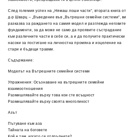
След големия успех на „Нямаш лоши части“, втората книга от
д-р Шварц – „Въведение във „Вътрешни семейни системи“, ви
разказва за раждането на самия модел и разглежда неговите
фундаменти, за да може не само да проявите състрадание
към различните части в себе си, а и да получите практически
насоки за постигане на личностна промяна и изцеление на
стари и бъдещи травми.
Съдържание:
Моделът на Вътрешните семейни системи
Упражнения: Осъзнаване на вътрешните семейни
взаимоотношения
Размишлявайте върху това кои сте всъщност
Размишлявайте върху своята многоликост
Азът
Пътуване към аза
Тайната на боговете
Кой е там, когато се отдръпнете?