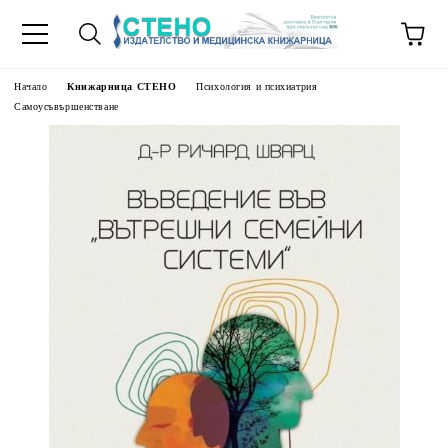
Начало
Книжарница СТЕНО
Психология и психиатрия
Самоусъвършенстване