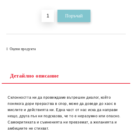
Добави в желани
Оцени продукта
Детайлно описание
Склонността ни да провеждаме вътрешен диалог, който
понякога дори прераства в спор, може да доведе до хаос в
мислите и действията ни. Една част от нас иска да направи
нещо, друга пък ни подсказва, че то е неразумно или опасно.
Самокритиката и съмненията ни превземат, а желанията и
амбициите не стихват.