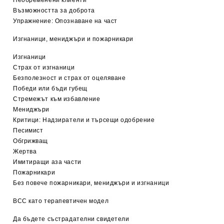
Необременени клиенти
Възможността за доброта
Упражнение: Опознаване на част
Изгнаници, мениджъри и пожарникари
Изгнаници
Страх от изгнаници
Безполезност и страх от оцеляване
Победи или бъди губещ
Стремежът към избавление
Мениджъри
Критици: Надзиратели и търсещи одобрение
Песимист
Обгрижващ
Жертва
Имитиращи аза части
Пожарникари
Без повече пожарникари, мениджъри и изгнаници
BCC като терапевтичен модел
Да бъдете състрадателни свидетели