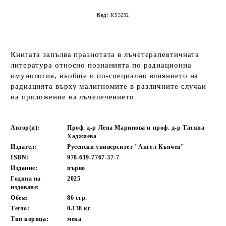
Код:
KS5292
Книгата запълва празнотата в лъчетерапевтичната
литература относно познанията по радиационна
имунология, въобще и по-специално влиянието на
радиацията върху малигномите в различните случаи
на приложение на лъчелечението
Автор(и):
Проф. д-р Лена Маринова и проф. д-р Татяна
Хаджиева
Издател:
Русенски университет "Ангел Кънчев"
ISBN:
978-619-7767-37-7
Издание:
първо
Година на
2025
издаване:
Обем:
86
стр.
Тегло:
0.138
кг
Тип корица:
мека