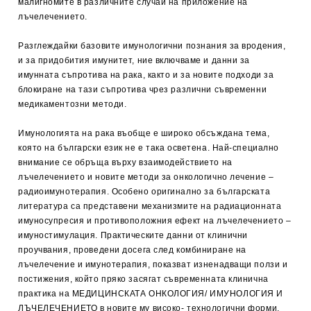
малигномите в различните случаи на приложение на
лъчелечението.
Разглеждайки базовите имунологични познания за вродения,
и за придобития имунитет, ние включваме и данни за
имунната съпротива на рака, както и за новите подходи за
блокиране на тази съпротива чрез различни съвременни
медикаментозни методи.
Имунологията на рака въобще е широко обсъждана тема,
която на български език не е така осветена. Най-специално
внимание се обръща върху взаимодействието на
лъчелечението и новите методи за онкологично лечение –
радиоимунотерапия. Особено оригинално за българската
литература са представени механизмите на радиационната
имуносупресия и противоположния ефект на лъчелечението –
имуностимулация. Практическите данни от клинични
проучвания, проведени досега след комбиниране на
лъчелечение и имунотерапия, показват изненадващи ползи и
постижения, който пряко засягат съвременната клинична
практика на МЕДИЦИНСКАТА ОНКОЛОГИЯ/ ИМУНОЛОГИЯ И
ЛЪЧЕЛЕЧЕНИЕТО в новите му високо- технологични форми.