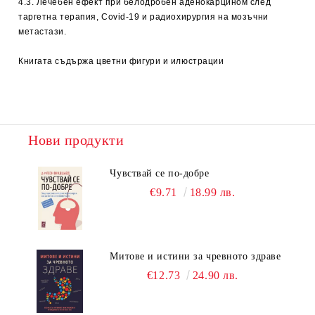
4.3. Лечебен ефект при белодробен аденокарцином след
таргетна терапия, Covid-19 и радиохирургия на мозъчни
метастази.
Книгата съдържа цветни фигури и илюстрации
Нови продукти
Чувствай се по-добре
€9.71
18.99 лв.
Митове и истини за чревното здраве
€12.73
24.90 лв.