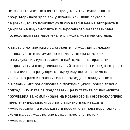
Четвъртата част на книгата представя клиничния опит на
проф. Маринова чрез три уникални клинични случая с
пациенти, които показват дълбоко навлизане на авторката в
дебрите на имунологията и лимфогенното метастазиране
посредством така наречената глимфна мозъчна система.
Книгата е четиво както за студенти по медицина, лекари
специализанти по имунология, медицински онколози,
практикуващи имунотерапия и най-вече лъчетерапевти,
специалисти и специализанти, чийто основен метод е свързан
с влиянието на радиацията върху имунната система на
човека, на рака и практическите подходи за овладяване на
онкологичните заболявания с мултидисциплинарния лечебен
подход. В книгата са представени резултатите от най-новите
проучвания за комбиниране на модерното високотехнологично
лъчелечение/радиохирургия с взривно навлизащата
имунотерапия на рака, както и посоките за нови перспективни
схеми на взаимодействие между лъчелечението и
имунотерапията.