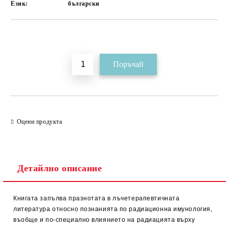
Език:
български
Добави в желани
Оцени продукта
Детайлно описание
Книгата запълва празнотата в лъчетерапевтичната
литература относно познанията по радиационна имунология,
въобще и по-специално влиянието на радиацията върху