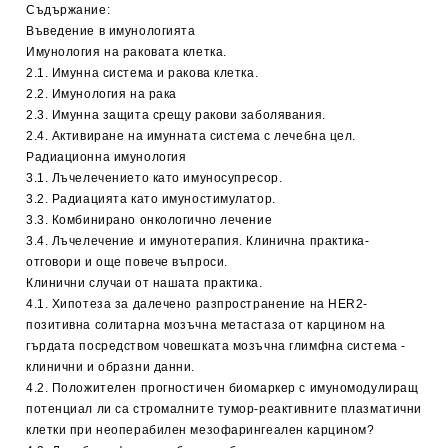
Съдържание:
Въведение в имунологията
Имунология на раковата клетка.
2.1. Имунна система и ракова клетка.
2.2. Имунология на рака
2.3. Имунна защита срещу ракови заболявания.
2.4. Активиране на имунната система с лечебна цел.
Радиационна имунология
3.1. Лъчелечението като имуносупресор.
3.2. Радиацията като имуностимулатор.
3.3. Комбинирано онкологично лечение
3.4. Лъчелечение и имунотерапия. Клинична практика-
отговори и още повече въпроси.
Клинични случаи от нашата практика.
4.1. Хипотеза за далечено разпространение на HER2-
позитивна солитарна мозъчна метастаза от карцином на
гърдата посредством човешката мозъчна глимфна система -
клинични и образни данни.
4.2. Положителен прогностичен биомаркер с имуномодулиращ
потенциал ли са стромалните тумор-реактивните плазматични
клетки при неоперабилен мезофарингеален карцином?