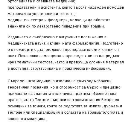
ортопедията и спешната медицина;
преподаватели и асистенти, които търсят надежден помощен
материал за упражнения и тестове;
медицински сестри и фелдшери, желаещи да обогатят
знанията си по лекарствено поведение при травми.
Изданието е съобразено с актуалните постижения в
медицинската наука и клиничната фармакология. Подготвено
е от експерти с дългогодишен преподавателски и клиничен
опит. Позволява самооценка и проследяване на напредъка
чрез тематични тестове, както и превръща сложния материал
в достъпна, структурирана и практическа информация.
Съвременната медицина изисква не само задълбочени
теоретични познания, но и способност за бързо и прецизно
прилагане на знанията в клинична практика. Именно това
прави книгата Тестови въпроси по травмакология безценен
помощник за всички, които се подготвят за изпити, държавни
тестове или специализация в областта на травматологията и
спешната медицина.