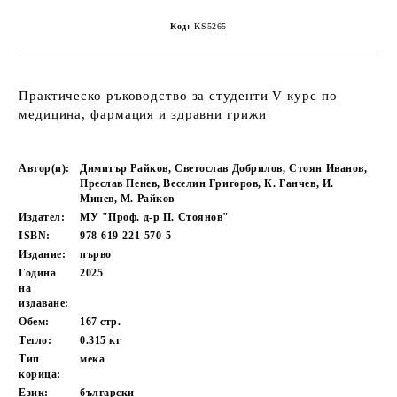
Код:
KS5265
Практическо ръководство за студенти V курс по
медицина, фармация и здравни грижи
Автор(и):
Димитър Райков, Светослав Добрилов, Стоян Иванов,
Преслав Пенев, Веселин Григоров, К. Ганчев, И.
Минев, М. Райков
Издател:
МУ "Проф. д-р П. Стоянов"
ISBN:
978-619-221-570-5
Издание:
първо
Година
2025
на
издаване:
Обем:
167
стр.
Тегло:
0.315
кг
Тип
мека
корица:
Език:
български