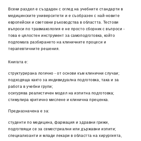
Всеки раздел е създаден с оглед на учебните стандарти в
медицинските университети и е съобразен с най-новите
европейски и световни ръководства в областта. Тестови
въпроси по травмакология е не просто сборник с въпроси -
това е цялостен инструмент за самоподготовка, който
подпомага разбирането на клиничните процеси и
терапевтичните решения.
Книгата е:
структурирана логично - от основи към клинични случаи;
подходяща както за индивидуална подготовка, така и за
работа в учебни групи;
осигурява реалистичен модел на изпитна подготовка;
стимулира критично мислене и клинична преценка.
Предназначена е за:
студенти по медицина, фармация и здравни грижи,
подготвящи се за семестриални или държавни изпити;
специализанти и млади лекари в областта на хирургията,