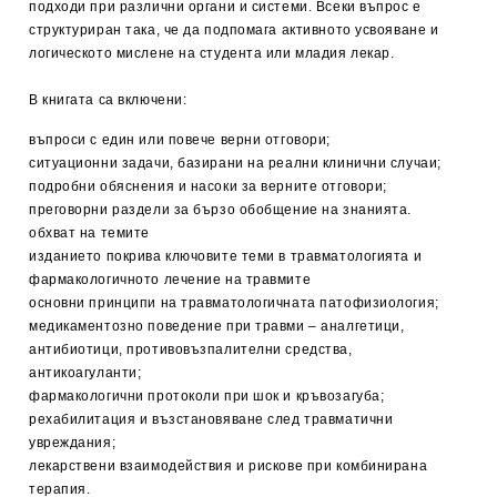
подходи при различни органи и системи. Всеки въпрос е
структуриран така, че да подпомага активното усвояване и
логическото мислене на студента или младия лекар.
В книгата са включени:
въпроси с един или повече верни отговори;
ситуационни задачи, базирани на реални клинични случаи;
подробни обяснения и насоки за верните отговори;
преговорни раздели за бързо обобщение на знанията.
обхват на темите
изданието покрива ключовите теми в травматологията и
фармакологичното лечение на травмите
основни принципи на травматологичната патофизиология;
медикаментозно поведение при травми – аналгетици,
антибиотици, противовъзпалителни средства,
антикоагуланти;
фармакологични протоколи при шок и кръвозагуба;
рехабилитация и възстановяване след травматични
увреждания;
лекарствени взаимодействия и рискове при комбинирана
терапия.