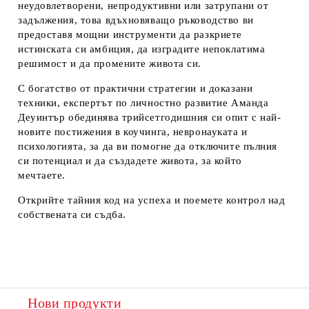
неудовлетворени, непродуктивни или затрупани от
задължения, това вдъхновяващо ръководство ви
предоставя мощни инструменти да разкриете
истинската си амбиция, да изградите непоклатима
решимост и да промените живота си.
С богатство от практични стратегии и доказани
техники, експертът по личностно развитие Аманда
Деуинтър обединява трийсетгодишния си опит с най-
новите постижения в коучинга, невронауката и
психологията, за да ви помогне да отключите пълния
си потенциал и да създадете живота, за който
мечтаете.
Открийте тайния код на успеха и поемете контрол над
собствената си съдба.
Нови продукти