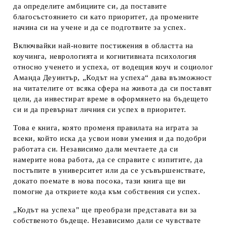
да определите амбициите си, да поставите
благосъстоянието си като приоритет, да промените
начина си на учене и да се подготвите за успех.
Включвайки най-новите постижения в областта на
коучинга, неврологията и когнитивната психология
относно ученето и успеха, от водещия коуч и социолог
Аманда Деуинтър, „Кодът на успеха“ дава възможност
на читателите от всяка сфера на живота да си поставят
цели, да инвестират време в оформянето на бъдещето
си и да превърнат личния си успех в приоритет.
Това е книга, която променя правилата на играта за
всеки, който иска да усвои нови умения и да подобри
работата си. Независимо дали мечтаете да си
намерите нова работа, да се справите с изпитите, да
постъпите в университет или да се усъвършенствате,
докато поемате в нова посока, тази книга ще ви
помогне да откриете кода към собствения си успех.
„Кодът на успеха" ще преобрази представата ви за
собственото бъдеще. Независимо дали се чувствате