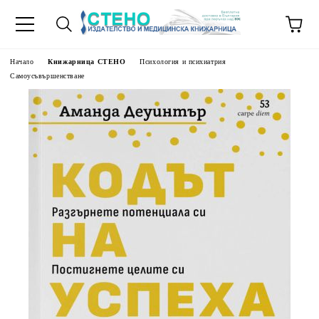
Начало
Книжарница СТЕНО
Психология и психиатрия
Самоусъвършенстване