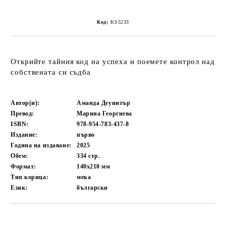
Код:
KS5233
Открийте тайния код на успеха и поемете контрол над
собствената си съдба
Автор(и):
Аманда Деуинтър
Превод:
Марина Георгиева
ISBN:
978-954-783-437-8
Издание:
първо
Година на издаване:
2025
Обем:
334
стр.
Формат:
140х210
мм
Тип корица:
мека
Език:
български
Добави в желани