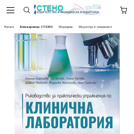
Начало
Книжарница СТЕНО
Медицина
Медсестра и специалист