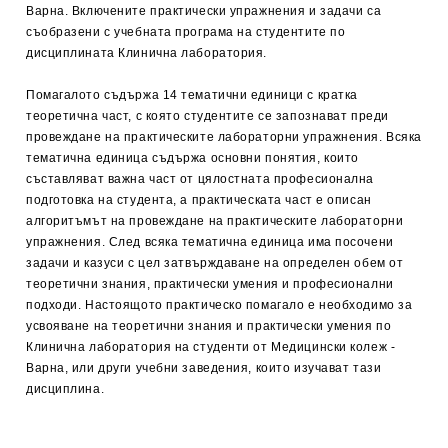
Варна. Включените практически упражнения и задачи са
съобразени с учебната програма на студентите по
дисциплината Клинична лаборатория.
Помагалото съдържа 14 тематични единици с кратка
теоретична част, с която студентите се запознават преди
провеждане на практическите лабораторни упражнения. Всяка
тематична единица съдържа основни понятия, които
съставляват важна част от цялостната професионална
подготовка на студента, а практическата част е описан
алгоритъмът на провеждане на практическите лабораторни
упражнения. След всяка тематична единица има посочени
задачи и казуси с цел затвърждаване на определен обем от
теоретични знания, практически умения и професионални
подходи. Настоящото практическо помагало е необходимо за
усвояване на теоретични знания и практически умения по
Клинична лаборатория на студенти от Медицински колеж -
Варна, или други учебни заведения, които изучават тази
дисциплина.