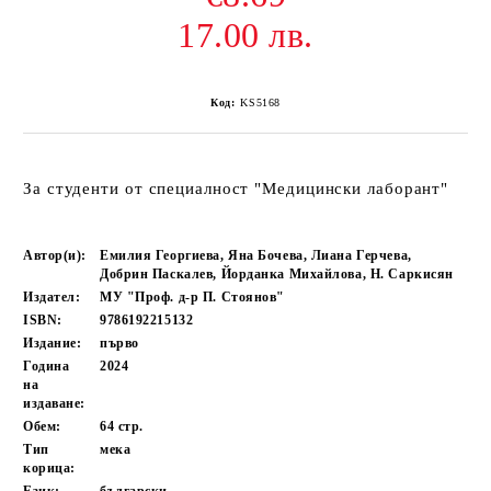
17.00 лв.
Код:
KS5168
За студенти от специалност "Медицински лаборант"
Автор(и):
Емилия Георгиева, Яна Бочева, Лиана Герчева,
Добрин Паскалев, Йорданка Михайлова, Н. Саркисян
Издател:
МУ "Проф. д-р П. Стоянов"
ISBN:
9786192215132
Издание:
първо
Година
2024
на
издаване:
Обем:
64
стр.
Тип
мека
корица: