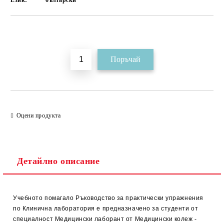
Език:
български
Добави в желани
Оцени продукта
Детайлно описание
Учебното помагало Ръководство за практически упражнения
по Клинична лаборатория е предназначено за студенти от
специалност Медицински лаборант от Медицински колеж -