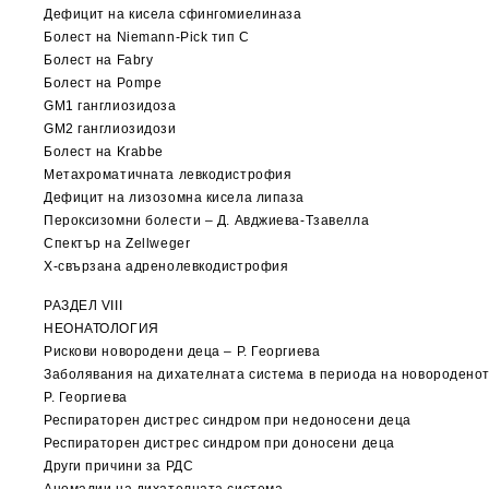
Дефицит на кисела сфингомиелиназа
Болест на Niemann-Pick тип С
Болест на Fabry
Болест на Pompe
GM1 ганглиозидоза
GM2 ганглиозидози
Болест на Krabbe
Метахроматичната левкодистрофия
Дефицит на лизозомна кисела липаза
Пероксизомни болести – Д. Авджиева-Тзавелла
Спектър на Zellweger
Х-свързана адренолевкодистрофия
РАЗДЕЛ VIII
НЕОНАТОЛОГИЯ
Рискови новородени деца – Р. Георгиева
Заболявания на дихателната система в периода на новороденот
Р. Георгиева
Респираторен дистрес синдром при недоносени деца
Респираторен дистрес синдром при доносени деца
Други причини за РДС