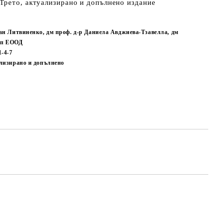
Трето, актуализирано и допълнено издание
ан Литвиненко, дм проф. д-р Даниела Авджиева-Тзавелла, дм
уп ЕООД
1-4-7
ализирано и допълнено
Добави в желани