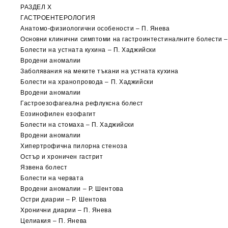
РАЗДЕЛ X
ГАСТРОЕНТЕРОЛОГИЯ
Анатомо-физиологични особености – П. Янева
Основни клинични симптоми на гастроинтестиналните болести –
Болести на устната кухина – П. Хаджийски
Вродени аномалии
Заболявания на меките тъкани на устната кухина
Болести на хранопровода – П. Хаджийски
Вродени аномалии
Гастроезофагеална рефлуксна болест
Еозинофилен езофагит
Болести на стомаха – П. Хаджийски
Вродени аномалии
Хипертрофична пилорна стеноза
Остър и хроничен гастрит
Язвена болест
Болести на червата
Вродени аномалии – Р. Шентова
Остри диарии – Р. Шентова
Хронични диарии – П. Янева
Целиакия – П. Янева