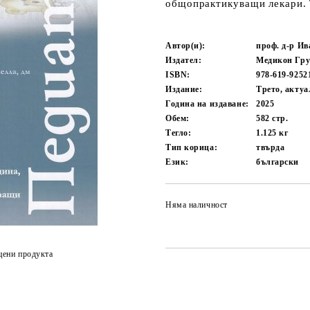
общопрактикуващи лекари. 
Автор(и):
проф. д-р Ив
Издател:
Медикон Гр
ISBN:
978-619-9252
Издание:
Трето, акту
Година на издаване:
2025
Обем:
582
стр.
Тегло:
1.125
кг
Тип корица:
твърда
Език:
български
Няма наличност
цени продукта