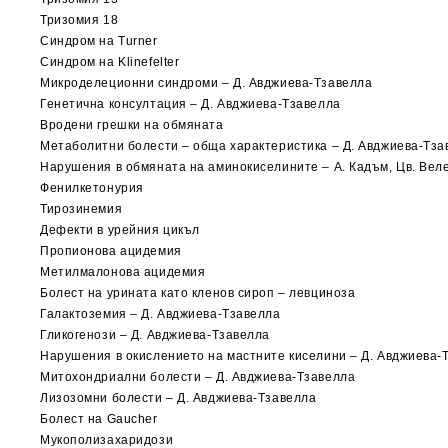
Тризомия 18
Синдром на Turner
Синдром на Klinefelter
Микроделеционни синдроми – Д. Авджиева-Тзавелла
Генетична консултация – Д. Авджиева-Тзавелла
Вродени грешки на обмяната
Метаболитни болести – обща характеристика – Д. Авджиева-Тза
Нарушения в обмяната на аминокиселините – А. Кадъм, Цв. Вел
Фенилкетонурия
Тирозинемия
Дефекти в урейния цикъл
Пропионова ацидемия
Метилмалонова ацидемия
Болест на урината като кленов сироп – левциноза
Галактоземия – Д. Авджиева-Тзавелла
Гликогенози – Д. Авджиева-Тзавелла
Нарушения в окислението на мастните киселини – Д. Авджиева-
Митохондриални болести – Д. Авджиева-Тзавелла
Лизозомни болести – Д. Авджиева-Тзавелла
Болест на Gaucher
Мукополизахаридози