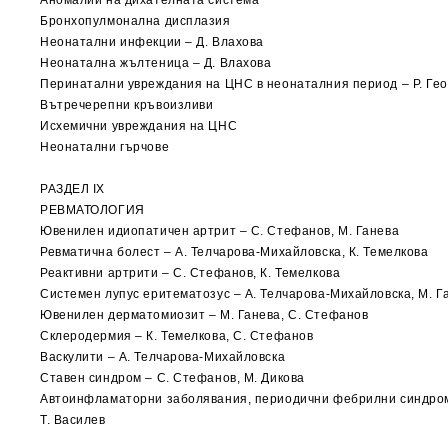
Аномалии на дихателната система
Бронхопулмонална дисплазия
Неонатални инфекции – Д. Влахова
Неонатална жълтеница – Д. Влахова
Перинатални увреждания на ЦНС в неонаталния период – Р. Гео
Вътречерепни кръвоизливи
Исхемични увреждания на ЦНС
Неонатални гърчове
РАЗДЕЛ IX
РЕВМАТОЛОГИЯ
Ювенилен идиопатичен артрит – С. Стефанов, М. Ганева
Ревматична болест – А. Телчарова-Михайловска, К. Темелкова
Реактивни артрити – С. Стефанов, К. Темелкова
Системен лупус еритематозус – А. Телчарова-Михайловска, М. Г
Ювенилен дерматомиозит – М. Ганева, С. Стефанов
Склеродермия – К. Темелкова, С. Стефанов
Васкулити – А. Телчарова-Михайловска
Ставен синдром – С. Стефанов, М. Дикова
Автоинфламаторни заболявания, периодични фебрилни синдро
Т. Василев