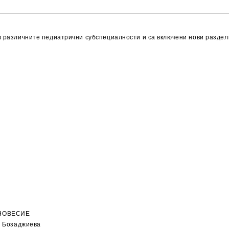
в различните педиатрични субспециалности и са включени нови раздели
ВНОВЕСИЕ
. Бозаджиева