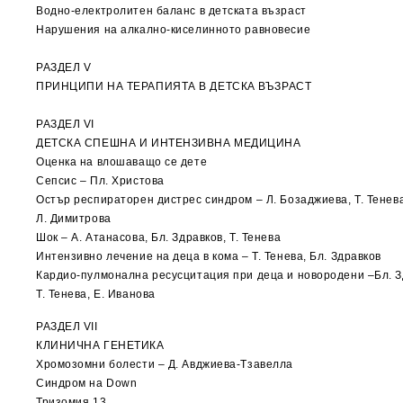
Водно-електролитен баланс в детската възраст
Нарушения на алкално-киселинното равновесие
РАЗДЕЛ V
ПРИНЦИПИ НА ТЕРАПИЯТА В ДЕТСКА ВЪЗРАСТ
РАЗДЕЛ VI
ДЕТСКА СПЕШНА И ИНТЕНЗИВНА МЕДИЦИНА
Оценка на влошаващо се дете
Сепсис – Пл. Христова
Остър респираторен дистрес синдром – Л. Бозаджиева, Т. Тенева
Л. Димитрова
Шок – А. Атанасова, Бл. Здравков, Т. Тенева
Интензивно лечение на деца в кома – Т. Тенева, Бл. Здравков
Кардио-пулмонална ресусцитация при деца и новородени –Бл. З
Т. Тенева, Е. Иванова
РАЗДЕЛ VII
КЛИНИЧНА ГЕНЕТИКА
Хромозомни болести – Д. Авджиева-Тзавелла
Синдром на Down
Тризомия 13