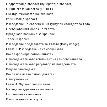
Подрастваща възраст (пубертетна възраст)
Същинско юношество (15-18 г.)
Его-идентичността на юношата
Възникваща зрялост
Изследване на съвременния културен стандарт за тяло
Несъзнаваният образ на тялото
Вроденото познание за хранене
Телесни форми
Изследване представата за тялото (Body image)
Глава 3. Изследване на самооценката
Как се формира самооценката?
Самооценката като компонент на самосъзнанието
Самооценката като регулатор на поведението
Видове самооценка
Как се повишава самооценката?
Самоуважение
Глава 4. Здравно възпитание
Методи на здравно възпитание
Екологично възпитание
Използвана литература