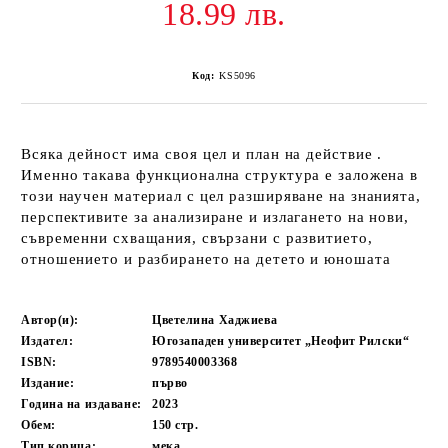
18.99 лв.
Код:
KS5096
Всяка дейност има своя цел и план на действие .
Именно такава функционална структура е заложена в
този научен материал с цел разширяване на знанията,
перспективите за анализиране и излагането на нови,
съвременни схващания, свързани с развитието,
отношението и разбирането на детето и юношата
Автор(и):
Цветелина Хаджиева
Издател:
Югозападен университет „Неофит Рилски“
ISBN:
9789540003368
Издание:
първо
Година на издаване:
2023
Обем:
150
стр.
Тип корица:
мека