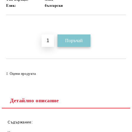
Език:
български
Добави в желани
Оцени продукта
Детайлно описание
Съдържание: