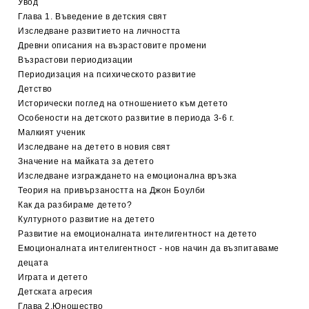
Увод
Глава 1. Въведение в детския свят
Изследване развитието на личността
Древни описания на възрастовите промени
Възрастови периодизации
Периодизация на психическото развитие
Детство
Исторически поглед на отношението към детето
Особености на детското развитие в периода 3-6 г.
Малкият ученик
Изследване на детето в новия свят
Значение на майката за детето
Изследване изграждането на емоционална връзка
Теория на привързаността на Джон Боулби
Как да разбираме детето?
Културното развитие на детето
Развитие на емоционалната интелигентност на детето
Емоционалната интелигентност - нов начин да възпитаваме
децата
Играта и детето
Детската агресия
Глава 2.Юношество