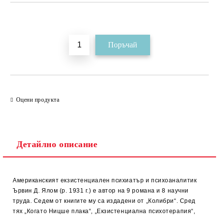
Добави в желани
Оцени продукта
Детайлно описание
Американският екзистенциален психиатър и психоаналитик
Ървин Д. Ялом (р. 1931 г.) е автор на 9 романа и 8 научни
труда. Седем от книгите му са издадени от „Колибри“. Сред
тях „Когато Ницше плака“, „Екзистенциална психотерапия“,