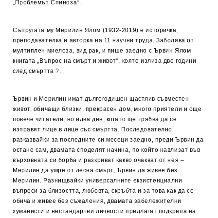
„Проблемът Спиноза“.
Съпругата му Мерилин Ялом (1932-2019) е историчка,
преподавателка и авторка на 11 научни труда. Заболява от
мултиплен миелоза, вид рак, и пише заедно с Ървин Ялом
книгата „Въпрос на смърт и живот“, която излиза две години
след смъртта ?.
Ървин и Мерилин имат дългогодишен щастлив съвместен
живот, обичащи близки, прекрасен дом, много приятели и още
повече читатели, но идва ден, когато ще трябва да се
изправят лице в лице със смъртта. Последователно
разказвайки за последните си месеци заедно, преди Ървин да
остане сам, двамата споделят начина, по който навлизат във
върховната си борба и разкриват какво очакват от нея –
Мерилин да умре от лесна смърт, Ървин да живее без
Мерилин. Разнищвайки универсалните екзистенциални
въпроси за близостта, любовта, скръбта и за това как да се
обича и живее без съжаления, двамата забележителни
хуманисти и нестандартни личности предлагат подкрепа на