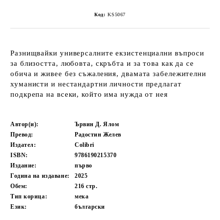
Код:
KS5067
Разнищвайки универсалните екзистенциални въпроси
за близостта, любовта, скръбта и за това как да се
обича и живее без съжаления, двамата забележителни
хуманисти и нестандартни личности предлагат
подкрепа на всеки, който има нужда от нея
Автор(и):
Ървин Д. Ялом
Превод:
Радостин Желев
Издател:
Colibri
ISBN:
9786190215370
Издание:
първо
Година на издаване:
2025
Обем:
216
стр.
Тип корица:
мека
Език:
български