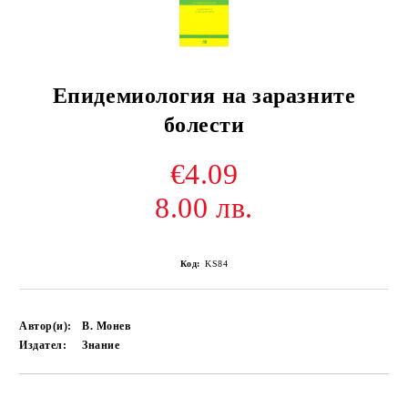
Епидемиология на заразните
болести
€4.09
8.00 лв.
Код:
KS84
Автор(и):
В. Монев
Издател:
Знание
Добави в желани