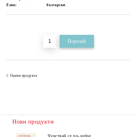
Език:
български
Добави в желани
Оцени продукта
Нови продукти
Чувствай се по-добре