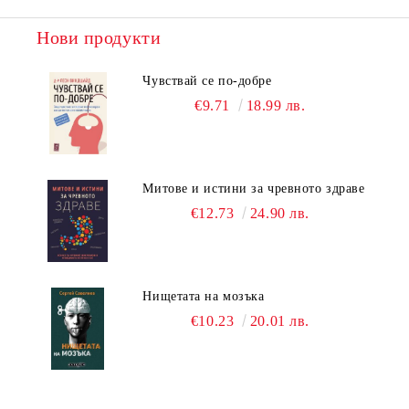
Нови продукти
Чувствай се по-добре
€9.71
18.99 лв.
Митове и истини за чревното здраве
€12.73
24.90 лв.
Нищетата на мозъка
€10.23
20.01 лв.