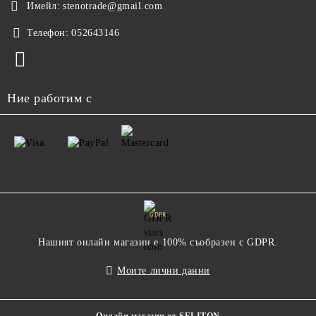
Имейл:
stenotrade@gmail.com
Телефон:
052643146
Ние работим с
GDPR
Нашият онлайн магазин е 100% съобразен с GDPR.
Моите лични данни