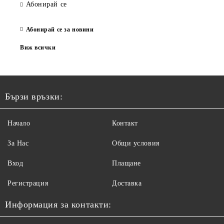
Абонирай се
Абонирай се за новини
Виж всички
Бързи връзки:
Начало
Контакт
За Нас
Общи условия
Вход
Плащане
Регистрация
Доставка
Информация за контакти: