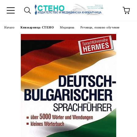
Начало
Книжарница СТЕНО
Медицина
Речници, езиково обучение