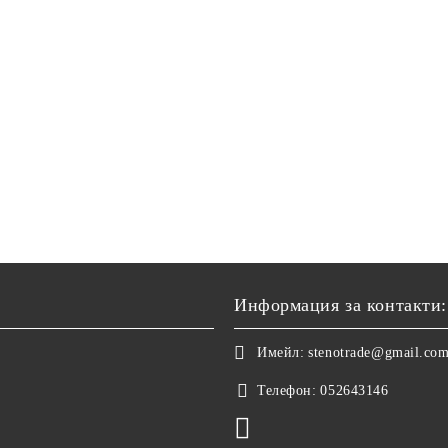
Информация за контакти:
Имейл:
stenotrade@gmail.co
Телефон:
052643146