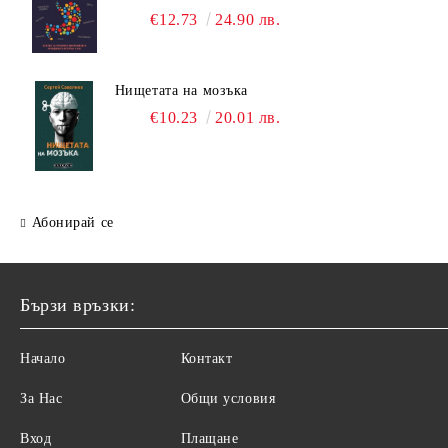
€12.73
24.90 лв.
Нищетата на мозъка
€10.23
20.01 лв.
Абонирай се
Бързи връзки:
Начало
Контакт
За Нас
Общи условия
Вход
Плащане