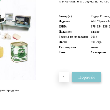
и млечните продукти, които
Автор(и):
Тодор Илиев
Издател:
АИ "Тракийс
ISBN:
978-954-338-
Издание:
първо
Година на издаване:
2014
Обем:
301
стр.
Тип корица:
мека
Език:
български
Добави в желани
цени продукта