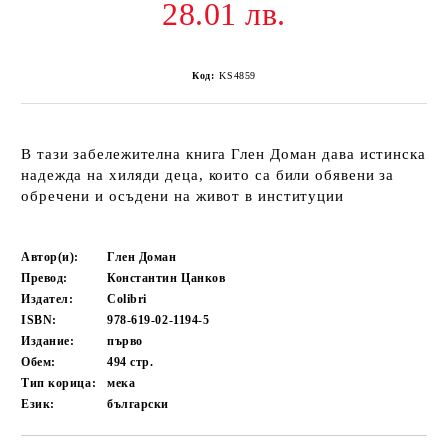
28.01 лв.
Код:
KS4859
В тази забележителна книга Глен Доман дава истинска
надежда на хиляди деца, които са били обявени за
обречени и осъдени на живот в институции
Автор(и):
Глен Доман
Превод:
Константин Цанков
Издател:
Colibri
ISBN:
978-619-02-1194-5
Издание:
първо
Обем:
494
стр.
Тип корица:
мека
Език:
български