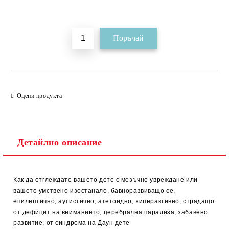
Добави в желани
Оцени продукта
Детайлно описание
Как да отглеждате вашето дете с мозъчно увреждане или
вашето умствено изостанало, бавноразвиващо се,
епилептично, аутистично, атетоидно, хиперактивно, страдащо
от дефицит на вниманието, церебрална парализа, забавено
развитие, от синдрома на Даун дете