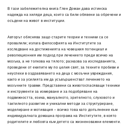
В тази забележителна книга Глен Доман дава истинска
надежда на хиляди деца, които са били обявени за обречени и
осъдени на живот в институции.
Авторът обяснява защо старите теории и техники са се
провалили; излага философията на Институтите за
изследване на достиженията на човешкия потенциал и
революционния им подход при лечението преди всичко на
мозъка, а не толкова на тялото; разказва за изследванията,
проведени от екипите му по целия свят, за техните пробиви и
неуспехи в оздравяването на деца с мозъчни увреждания,
както и за усилията им да усъвършенстват лечението на
мозъчните травми. Представени са животоспасяващи техники
и инструменти за измерване и за подобряване на
подвижността, езика, мануалното, зрителното, слуховото и
тактилното развитие и уникални методи за структуриране,
моделиране и мотивация – всичко това като допълнение към
индивидуалната домашна програма на Институтите, в която
родителите и любовта към детето са жизненоважни елементи.