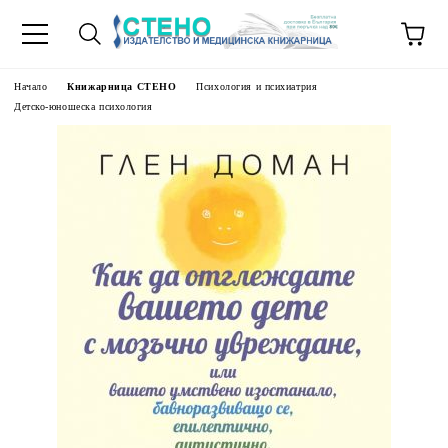
Начало
Книжарница СТЕНО
Психология и психиатрия
Детско-юношеска психология